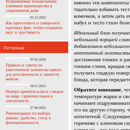
Встраиваемые холодильники:
именно эти компоненты
ключевые преимущества в
тщательно взбивать тест
современном доме
комочков, а затем дать 
01.12.2025
набух и тесто стало бол
Как приготовить и заморозить
картошку фри, чтобы сохранить
Идеальный блин получае
вкус и хрустящесть
небольшой порцией слив
добавлением небольшого
Гостинная
аппетитный золотистый
достижения тонких и ра
07.01.2026
Правила и советы по
тонким слоем, вращая ск
качественной химчистке кресел
получить гладкую повер
для долговечности и свежести
блюда, которая передае
мебели
10.11.2025
Обратите внимание
, ч
Номера премиум-класса с видом
температуре жарки и св
на море: гармония покоя и
элегантности
начинают подрумянивать
27.09.2025
его на другую сторону, 
Рекомендации по выбору
аппетитной. Следующие 
дивана: удобство, стиль и
горячими с кленовым с
функциональность
вареньем – так вкус ощ