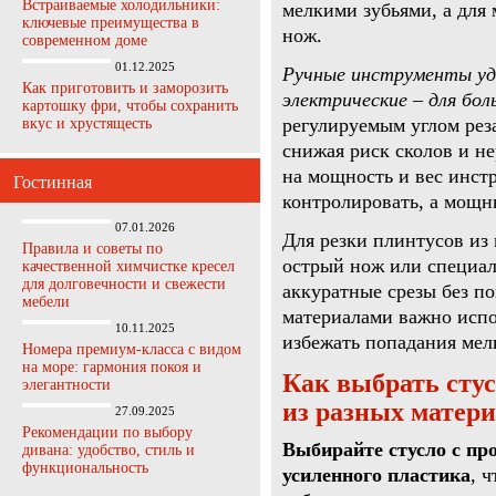
Встраиваемые холодильники:
мелкими зубьями, а для
ключевые преимущества в
нож.
современном доме
01.12.2025
Ручные инструменты уд
Как приготовить и заморозить
электрические – для бол
картошку фри, чтобы сохранить
регулируемым углом рез
вкус и хрустящесть
снижая риск сколов и н
на мощность и вес инст
Гостинная
контролировать, а мощн
07.01.2026
Для резки плинтусов из
Правила и советы по
острый нож или специал
качественной химчистке кресел
для долговечности и свежести
аккуратные срезы без п
мебели
материалами важно испо
10.11.2025
избежать попадания мелк
Номера премиум-класса с видом
на море: гармония покоя и
Как выбрать стус
элегантности
из разных матер
27.09.2025
Рекомендации по выбору
Выбирайте стусло с пр
дивана: удобство, стиль и
функциональность
усиленного пластика
, 