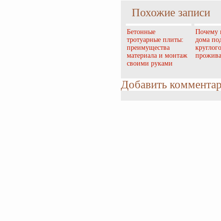
Похожие записи
Бетонные
Почему 
тротуарные плиты:
дома по
преимущества
круглог
материала и монтаж
прожив
своими руками
Добавить коммента