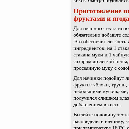
кексы быстро поднялись 
Приготовление п
фруктами и ягод
Для пышного теста испо
обязательно добавьте с
Это обеспечит легкость
ингредиентов: на 1 стака
стакана муки и 1 чайную
сахаром до легкой пены,
просеянную муку с содо
Для начинки подойдут л
фрукты: яблоки, груши,
небольшими кусочками, 
получился слишком влаж
добавлением в тесто.
Вылейте половину теста
распределите начинку, з
при температуре 180°C о