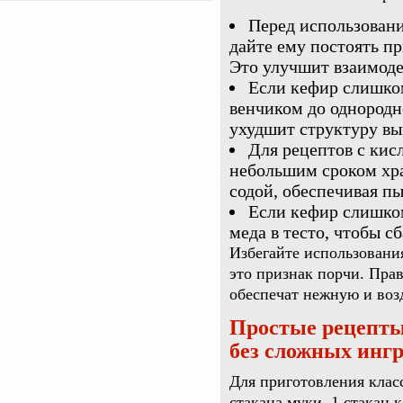
Перед использовани
дайте ему постоять п
Это улучшит взаимоде
Если кефир слишком
венчиком до однородн
ухудшит структуру вы
Для рецептов с кис
небольшим сроком хран
содой, обеспечивая п
Если кефир слишком
меда в тесто, чтобы с
Избегайте использовани
это признак порчи. Пра
обеспечат нежную и во
Простые рецепты
без сложных инг
Для приготовления клас
стакана муки, 1 стакан к