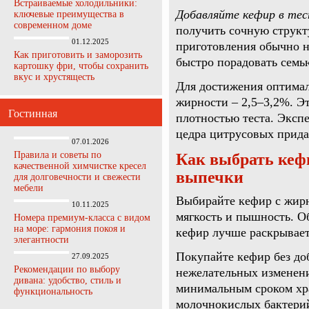
Встраиваемые холодильники:
Добавляйте кефир в тест
ключевые преимущества в
современном доме
получить сочную структ
01.12.2025
приготовления обычно н
Как приготовить и заморозить
быстро порадовать семь
картошку фри, чтобы сохранить
вкус и хрустящесть
Для достижения оптимал
жирности – 2,5–3,2%. Э
Гостинная
плотностью теста. Экспе
цедра цитрусовых прида
07.01.2026
Правила и советы по
Как выбрать кефи
качественной химчистке кресел
выпечки
для долговечности и свежести
мебели
Выбирайте кефир с жирн
10.11.2025
мягкость и пышность. О
Номера премиум-класса с видом
на море: гармония покоя и
кефир лучше раскрывает 
элегантности
Покупайте кефир без доб
27.09.2025
Рекомендации по выбору
нежелательных изменени
дивана: удобство, стиль и
минимальным сроком хра
функциональность
молочнокислых бактерий