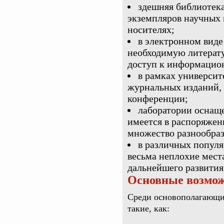
здешняя библиотек
экземпляров научных
носителях;
в электронном виде
необходимую литерату
доступ к информацио
в рамках университ
журнальных изданий, 
конференции;
лаборатории оснаще
имеется в распоряжен
множество разнообраз
в различных популя
весьма неплохие места
дальнейшего развития
Основные возмо
Среди основополагающи
такие, как: