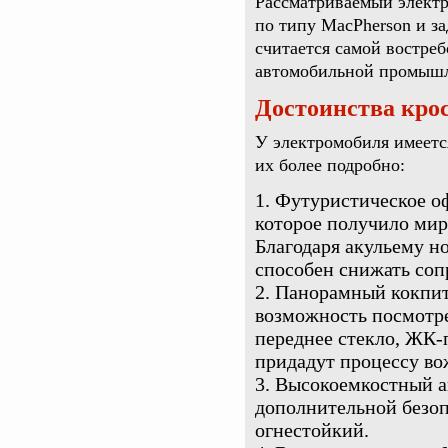
Рассматриваемый элект
по типу MacPherson и з
считается самой востре
автомобильной промышл
Достоинства кро
У электромобиля имеетс
их более подробно:
Футуристическое о
которое получило миро
Благодаря акульему н
способен снижать сопр
Панорамный кокпит,
возможность посмотре
переднее стекло, ЖК-
придадут процессу в
Высокоемкостный а
дополнительной безоп
огнестойкий.