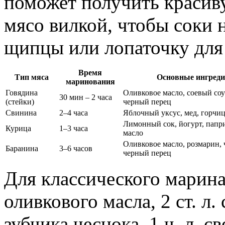
поможет получить красив
мясо вилкой, чтобы соки 
щипцы или лопаточку для
Время
Тип мяса
Основные ингреди
маринования
Говядина
Оливковое масло, соевый соу
30 мин – 2 часа
(стейки)
черный перец
Свинина
2–4 часа
Яблочный уксус, мед, горчиц
Лимонный сок, йогурт, папри
Курица
1–3 часа
масло
Оливковое масло, розмарин, 
Баранина
3–6 часов
черный перец
Для классического маринад
оливкового масла, 2 ст. л.
зубчика чеснока, 1 ч. л. 