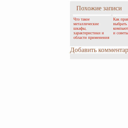
Похожие записи
Что такое
Как пра
металлические
выбрать
шкафы,
компьют
характеристики и
и совет
области применения
Добавить коммента