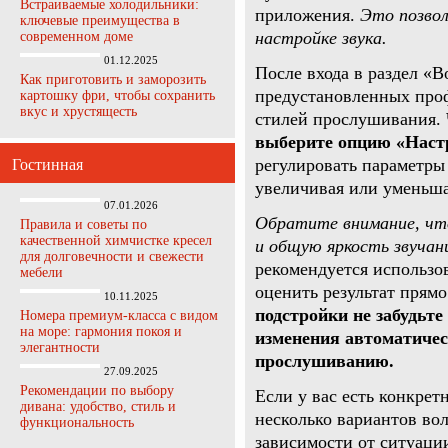
Встраиваемые холодильники:
приложения.
Это позвол
ключевые преимущества в
настройке звука.
современном доме
01.12.2025
После входа в раздел «
Как приготовить и заморозить
предустановленных про
картошку фри, чтобы сохранить
вкус и хрустящесть
стилей прослушивания.
выберите опцию «Наст
регулировать параметры 
Гостинная
увеличивая или уменьша
07.01.2026
Обратите внимание, что
Правила и советы по
качественной химчистке кресел
и общую яркость звучан
для долговечности и свежести
рекомендуется использо
мебели
оценить результат прям
10.11.2025
подстройки не забудьт
Номера премиум-класса с видом
на море: гармония покоя и
изменения автоматиче
элегантности
прослушиванию.
27.09.2025
Рекомендации по выбору
Если у вас есть конкрет
дивана: удобство, стиль и
несколько вариантов во
функциональность
зависимости от ситуаци