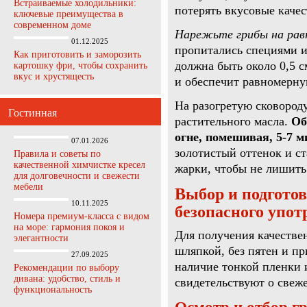
Встраиваемые холодильники:
потерять вкусовые качес
ключевые преимущества в
современном доме
Нарежьте грибы на рав
01.12.2025
пропитались специями и
Как приготовить и заморозить
должна быть около 0,5 с
картошку фри, чтобы сохранить
вкус и хрустящесть
и обеспечит равномерну
На разогретую сковород
Гостинная
растительного масла.
Об
огне, помешивая, 5-7 м
07.01.2026
золотистый оттенок и ст
Правила и советы по
качественной химчистке кресел
жарки, чтобы не лишить
для долговечности и свежести
мебели
Выбор и подгото
10.11.2025
безопасного упот
Номера премиум-класса с видом
на море: гармония покоя и
Для получения качестве
элегантности
шляпкой, без пятен и п
27.09.2025
наличие тонкой пленки 
Рекомендации по выбору
дивана: удобство, стиль и
свидетельствуют о свеже
функциональность