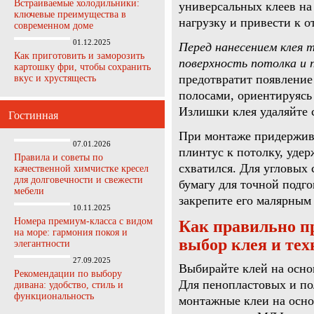
Встраиваемые холодильники:
универсальных клеев на
ключевые преимущества в
нагрузку и привести к о
современном доме
01.12.2025
Перед нанесением клея
Как приготовить и заморозить
поверхность потолка и 
картошку фри, чтобы сохранить
предотвратит появление
вкус и хрустящесть
полосами, ориентируясь
Излишки клея удаляйте с
Гостинная
При монтаже придержив
07.01.2026
плинтус к потолку, удер
Правила и советы по
схватился. Для угловых
качественной химчистке кресел
для долговечности и свежести
бумагу для точной подг
мебели
закрепите его малярным
10.11.2025
Номера премиум-класса с видом
Как правильно п
на море: гармония покоя и
выбор клея и тех
элегантности
27.09.2025
Выбирайте клей на осно
Рекомендации по выбору
Для пенопластовых и по
дивана: удобство, стиль и
функциональность
монтажные клеи на осно