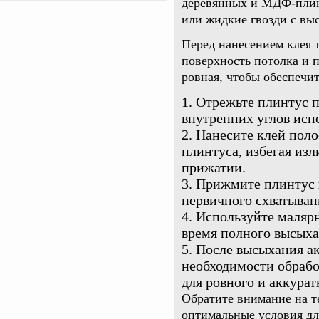
деревянных и МДФ-плин
или жидкие гвозди с выс
Перед нанесением клея 
поверхность потолка и п
ровная, чтобы обеспечи
Отрежьте плинтус п
внутренних углов испо
Нанесите клей поло
плинтуса, избегая из
прижатии.
Прижмите плинтус к
первичного схватыван
Используйте малярн
время полного высыхан
После высыхания ак
необходимости обрабо
для ровного и аккурат
Обратите внимание на т
оптимальные условия дл