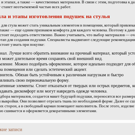
 и этапах, а также — качественных материалов. В связи с этим, подготовка к д
 станет неотъемлемой частью всех работ.
ла и этапы изготовления подушек на стулья
для стула может стать уникальным элементом в помещении, который привлека
а также — еще одним признаком комфорта для каждого человека. Поэтому к дан
стоит подходить ответственно. Важно учитывать, что выбор материалов — оч
тап для создания подушки. Специалисты выдвигают следующие рекомендации
стоит узнать при покупке:
иал. Лучше всего обратить внимание на прочный материал, который уст
и может длительное время сохранять свой внешний вид.
ление. Можно подобрать оформление, которое идеально подходит для о
ра помещения или сделать эстетический акцент.
нитель. Обязан быть устойчивым к различным нагрузкам и быстро
авливать свою первоначальную форму.
ативные элементы. Стоит отказаться от твердых или острых предметов, к
оздавать дискомфорт или могут навредить одежде человека.
дбора материалов, создается макет будущей подушки, переносятся все размер
 выкройки. Они позволяют отрезать ткань по необходимой форме. Далее ее сш
их сторон, а в свободный карман помещают наполнитель. После этого, изделие
ю сшивается и оформляется декоративными элементами.
жие записи