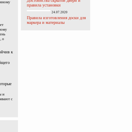
Достоинства скрытой двери и
анному
правила установки
24.07.2020
Правила изготовления доски для
маркера и материалы
ет
ному
ень
, о
ойчив к
бщего
оторые
ы и
ивают с