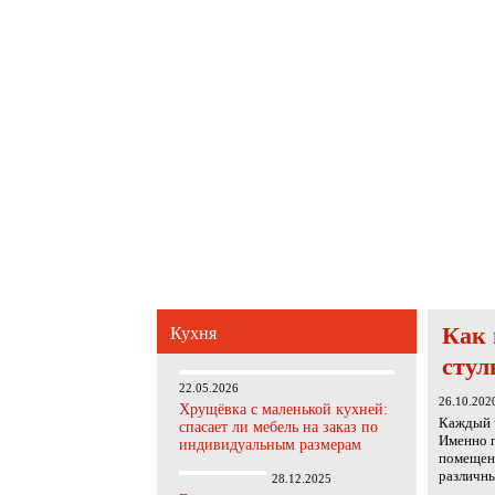
Главная
Карта сайта
Обратная связь
Главная
Ванная комната
Кухня
Прихожая
Как 
Кухня
стул
22.05.2026
26.10.202
Хрущёвка с маленькой кухней:
Каждый ч
спасает ли мебель на заказ по
Именно п
индивидуальным размерам
помещени
различны
28.12.2025