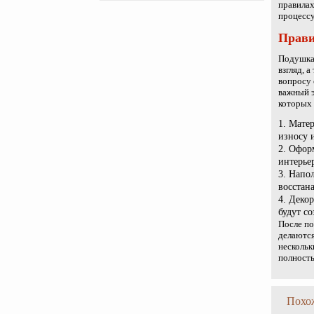
правилах
процессу
Прави
Подушка 
взгляд, 
вопросу 
важный э
которых 
Матер
износу 
Оформ
интерье
Напол
восстан
Декор
будут с
После по
делаются
нескольк
полность
Похо