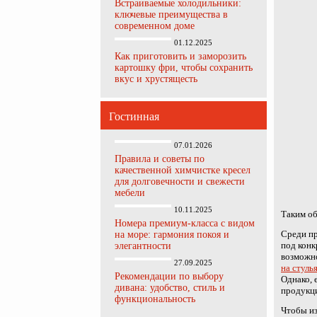
Встраиваемые холодильники:
ключевые преимущества в
современном доме
01.12.2025
Как приготовить и заморозить
картошку фри, чтобы сохранить
вкус и хрустящесть
Гостинная
07.01.2026
Правила и советы по
качественной химчистке кресел
для долговечности и свежести
мебели
10.11.2025
Таким об
Номера премиум-класса с видом
Среди пр
на море: гармония покоя и
под конк
элегантности
возможн
27.09.2025
на стуль
Рекомендации по выбору
Однако, 
дивана: удобство, стиль и
продукци
функциональность
Чтобы из