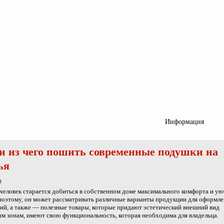
Спальня
Гостиная
Детская комната
Кабинет
Информация
и из чего пошить современные подушки на
ья
0
еловек старается добиться в собственном доме максимального комфорта и ую
оэтому, он может рассматривать различные варианты продукции для оформл
й, а также — полезные товары, которые придают эстетический внешний вид
м зонам, имеют свою функциональность, которая необходима для владельца.