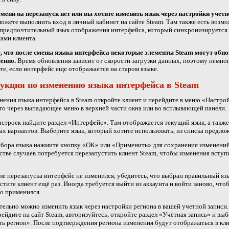
мени на перезапуск нет или вы хотите изменить язык через настройки учетн
ожете выполнить вход в личный кабинет на сайте Steam. Там также есть возм
предпочтительный язык отображения интерфейса, который синхронизируется 
ами клиента.
, что после смены языка интерфейса некоторые элементы Steam могут обн
енно.
Время обновления зависит от скорости загрузки данных, поэтому немно
е, если интерфейс еще отображается на старом языке.
укция по изменению языка интерфейса в Steam
нения языка интерфейса в Steam откройте клиент и перейдите в меню «Настро
го через выпадающее меню в верхней части окна или во всплывающей панели.
астроек найдите раздел «Интерфейс». Там отображается текущий язык, а также
х вариантов. Выберите язык, который хотите использовать, из списка предло
бора языка нажмите кнопку «ОК» или «Применить» для сохранения изменений
тве случаев потребуется перезапустить клиент Steam, чтобы изменения вступ
ле перезапуска интерфейс не изменился, убедитесь, что выбран правильный яз
стите клиент ещё раз. Иногда требуется выйти из аккаунта и войти заново, что
о применился.
ельно можно изменить язык через настройки региона в вашей учетной записи.
рейдите на сайт Steam, авторизуйтесь, откройте раздел «Учётная запись» и вы
ь регион». После подтверждения региона изменения будут отображаться в кл