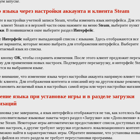
ем запуске.
 языка через настройки аккаунта и клиента Steam
е в настройки учетной записи Steam, чтобы изменить язык интерфейса. Для эт
 клиент Steam и в верхней части окна нажмите на меню
Steam
, выберите пункт
ки
. В появившемся окне выберите раздел
Интерфейс
.
ле
Интерфейс
найдите выпадающий список с языками. Здесь отображаются все
е варианты, которые можно выбрать для отображения интерфейса. Выберите
таемый язык из списка.
 кнопку
OK
, чтобы сохранить изменения. После этого клиент предложит пере
у для применения новых настроек. Подтвердите перезагрузку, и интерфейс St
тся на выбранном языке.
 внимание, что изменение языка через настройки аккаунта напрямую влияет то
с клиента. Для отображения контента и описаний игр на другом языке рекоме
тановить желаемый язык в настройках самой игры или через настройки магазин
ение языка при установке игры и в разделе загрузки
изаций
ановка уже завершена, а язык интерфейса отображается не так, как хотелось б
дополнительные языковые пакеты через раздел «Загрузки» или «Дополнения» в
ке Steam. Некоторые игры автоматически предоставляют список доступных яз
ню настроек, а другие требуют загрузки отдельного локализационного контент
можно найти в характеристиках игры. Обратите внимание, что установка нов
 файлов из этого раздела не требует переустановки программы.