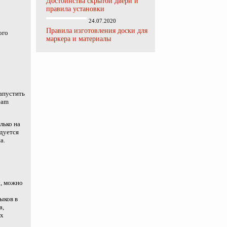
Достоинства скрытой двери и
правила установки
24.07.2020
Правила изготовления доски для
ого
маркера и материалы
запустить
eam
лько на
ндуется
а.
ы, можно
ыков в
а,
ых