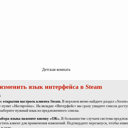
Спальня
Гостиная
Детская комната
Кабинет
Информация
изменить язык интерфейса в Steam
5
с открытия настроек клиента Steam.
В верхнем меню найдите раздел
«Steam
е пункт
«Настройки»
. На вкладке «Интерфейс» вы сразу увидите список дост
Выберите нужный язык из предложенного списка.
ыбора языка нажмите кнопку «OK».
В большинстве случаев система предлож
стить клиент для применения изменений. Подтвердите перезапуск, чтобы изме
 в силу.