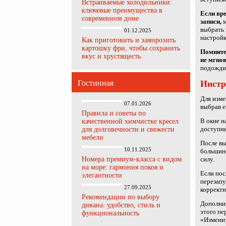
Встраиваемые холодильники:
ключевые преимущества в
Если вре
современном доме
записи,
м
выбрать 
01.12.2025
настройк
Как приготовить и заморозить
картошку фри, чтобы сохранить
Помните
вкус и хрустящесть
не мгнов
подождит
Гостинная
Инстр
Для изме
07.01.2026
выбрав е
Правила и советы по
В окне н
качественной химчистке кресел
доступны
для долговечности и свежести
мебели
После вы
10.11.2025
большинс
Номера премиум-класса с видом
силу.
на море: гармония покоя и
Если пос
элегантности
перезапу
27.09.2025
корректн
Рекомендации по выбору
Дополнит
дивана: удобство, стиль и
этого пе
функциональность
«Изменит