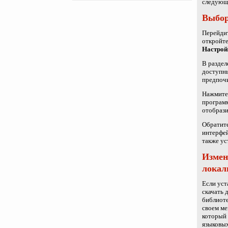
следующ
Выбор
Перейдит
откройте
Настрой
В разде
доступны
предпочи
Нажмите
программ
отобрази
Обратите
интерфей
также ус
Измен
локал
Если уст
скачать 
библиоте
своем ме
который 
языковых