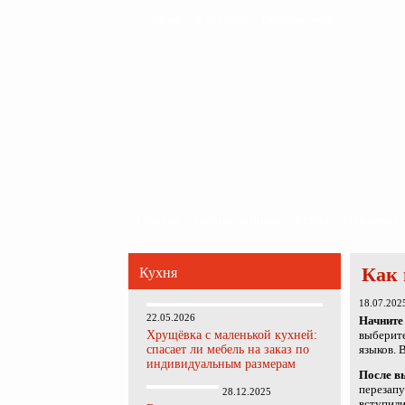
Главная
Карта сайта
Обратная связь
Главная
Ванная комната
Кухня
Прихожая
Как 
Кухня
18.07.202
22.05.2026
Начните 
Хрущёвка с маленькой кухней:
выберит
спасает ли мебель на заказ по
языков. 
индивидуальным размерам
После в
перезапу
28.12.2025
вступили