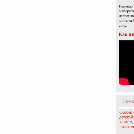
Перейдит
выберите
использо
клиента 
силу.
Как из
Похо
Особенн
детской
климат,
практич