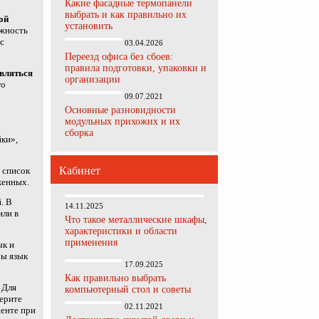
Какие фасадные термопанели
выбрать и как правильно их
ой
установить
ожность
с
03.04.2026
Переезд офиса без сбоев:
правила подготовки, упаковки и
овляться
организации
го
09.07.2021
Основные разновидности
модульных прихожих и их
сборка
йки»,
Кабинет
 список
женных.
. В
14.11.2025
или в
Что такое металлические шкафы,
характеристики и области
применения
ык и
бы язык
17.09.2025
Как правильно выбрать
 Для
компьютерный стол и советы
берите
02.11.2021
иенте при