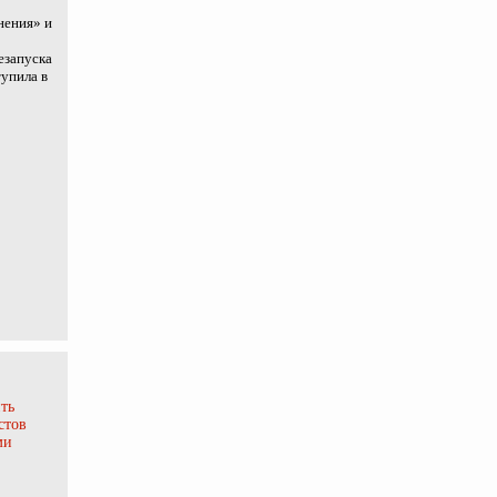
нения» и
езапуска
тупила в
ть
стов
ми