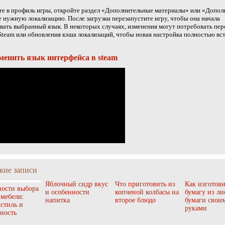
е в профиль игры, откройте раздел «Дополнительные материалы» или «Допол
 нужную локализацию. После загрузки перезапустите игру, чтобы она начала
вать выбранный язык. В некоторых случаях, изменения могут потребовать пер
Steam или обновления кэша локализаций, чтобы новая настройка полностью вс
менить язык интерфейса в steam
жие записи
Яблочный сидр вкус
Что приготовить из
Как изготови
ости выбора
и особенности
копченой колбасы на
бумагу из ли
 мебели:
напитка
второе блюдо
бумаги свои
 стиль и
руками
ность