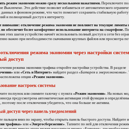
ть режим экономии можно сразу несколькими нажатиями.
Переключите пол
ие
Выключено
. Это действие позволит избавиться от автоматического огранич
 данных в фоновом режиме, что часто помогает сохранить стабильную работу
ий и полноценный доступ к интернету.
е внимание: отключение режима экономии не повлияет на текущие лимиты 
 но обеспечит более комфортное использование интернета на смартфоне.
По
ия этих шагов устройство начнёт использовать полный доступ к сети без огра
енно важно при необходимости скачивания крупных файлов или просмотра по
отключения режима экономии через настройки систе
ый доступ
ючения режима экономии трафика откройте настройки устройства. В разделе
ючения»
или
«Сеть и Интернет»
найдите раздел
«Батарея и энергоэкономия»
.
расположена опция
«Режим экономии»
.
зование настроек системы
ите ползунок или снимите галочку с пункта
«Режим экономии»
. На новых мо
иногда предусмотрена автоматическая активация этой функции в определённ
, поэтому после отключения убедитесь, что она больше не активна.
й доступ через панель уведомлений
е пальцем вниз по экрану, чтобы открыть панель быстрого доступа. Найдите 
ия трафика»
или
«Энергосбережение»
. Тапните по ней для отключения режим
х моделях вместо этого может находиться иконка
«Батарея»
, где необходимо