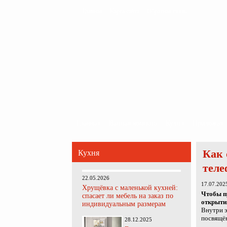
Главная
Карта сайта
Обратная связь
Главная
Ванная комната
Кухня
Прихожая
Как 
Кухня
теле
22.05.2026
17.07.202
Хрущёвка с маленькой кухней:
Чтобы пр
спасает ли мебель на заказ по
открыти
индивидуальным размерам
Внутри 
посвящё
28.12.2025