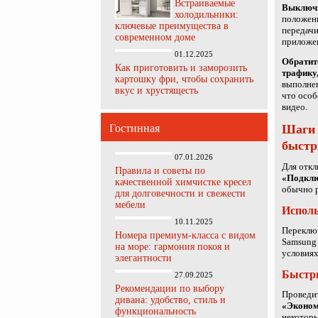
Встраиваемые
Выключи
холодильники:
положен
ключевые преимущества в
передачи
современном доме
приложен
01.12.2025
Обратит
Как приготовить и заморозить
трафику,
картошку фри, чтобы сохранить
выполнен
вкус и хрустящесть
что особ
видео.
Гостинная
Шаги 
быстр
07.01.2026
Для откл
Правила и советы по
«Подкл
качественной химчистке кресел
обычно 
для долговечности и свежести
мебели
Исполь
10.11.2025
Переключ
Номера премиум-класса с видом
Samsung 
на море: гармония покоя и
условиях
элегантности
Быстры
27.09.2025
Рекомендации по выбору
Проведит
дивана: удобство, стиль и
«Эконом
функциональность
некоторы