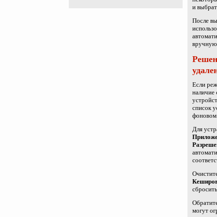
и выбра
После вы
использо
автомати
вручную
Решен
удале
Если реж
наличие 
устройст
список у
фоновом 
Для устр
Прилож
Разреше
автомати
соответ
Очистите
Кеширов
сбросить
Обратите
могут ог