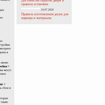
Достоинства скрытой двери и
правила установки
нёт
24.07.2020
Правила изготовления доски для
ее
маркера и материалы
те
стройки
мотрите
щены в
з меню
ойки >
мы могут
ючите
ще >
ь сбои и
оторые
 такие