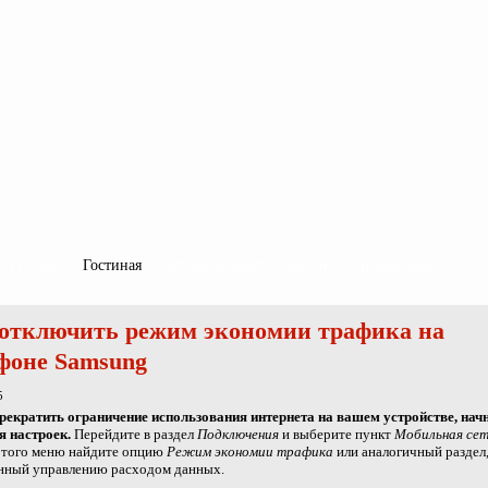
Спальня
Гостиная
Детская комната
Кабинет
Информация
отключить режим экономии трафика на
фоне Samsung
5
екратить ограничение использования интернета на вашем устройстве, начн
я настроек.
Перейдите в раздел
Подключения
и выберите пункт
Мобильная се
этого меню найдите опцию
Режим экономии трафика
или аналогичный раздел
нный управлению расходом данных.