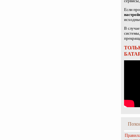
сервисы,
Если про
настрой
исходные
В случае
системы,
прекраща
ТОЛЬ
БАТАР
Похо
Правила