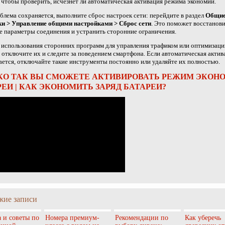
 чтобы проверить, исчезнет ли автоматическая активация режима экономии.
блема сохраняется, выполните сброс настроек сети: перейдите в раздел
Общи
ки > Управление общими настройками > Сброс сети
. Это поможет восстанов
 параметры соединения и устранить сторонние ограничения.
 использования сторонних программ для управления трафиком или оптимизаци
 отключите их и следите за поведением смартфона. Если автоматическая актив
ется, отключайте такие инструменты постоянно или удаляйте их полностью.
КО ТАК ВЫ СМОЖЕТЕ АКТИВИРОВАТЬ РЕЖИМ ЭКОН
ЕИ | КАК ЭКОНОМИТЬ ЗАРЯД БАТАРЕИ?
жие записи
 и советы по
Номера премиум-
Рекомендации по
Как уберечь