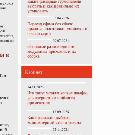
Какие фасадные термопанели
зунок в
выбрать и как правильно их
ения
установить
03.04.2026
Переезд офиса без сбоев:
по
правила подготовки, упаковки и
сле
организации
ничения,
токового
09.07.2021
Основные разновидности
модульных прихожих и их
мы и
сборка
Кабинет
 Там
14.11.2025
Что такое металлические шкафы,
делях
характеристики и области
ых
применения
17.09.2025
Как правильно выбрать
компьютерный стол и советы
иконку
а. В
02.11.2021
 нажать