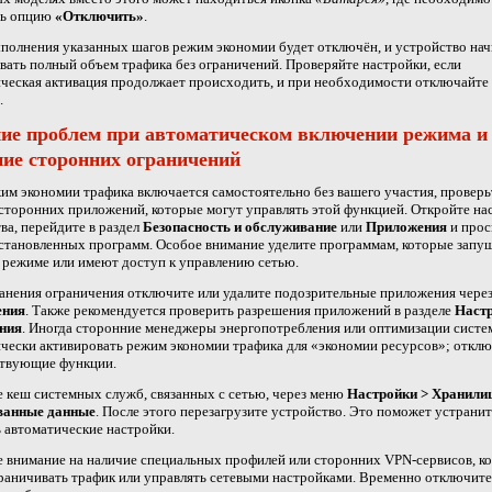
ть опцию
«Отключить»
.
полнения указанных шагов режим экономии будет отключён, и устройство нач
вать полный объем трафика без ограничений. Проверяйте настройки, если
ческая активация продолжает происходить, и при необходимости отключайте 
.
ие проблем при автоматическом включении режима и
ние сторонних ограничений
им экономии трафика включается самостоятельно без вашего участия, проверь
сторонних приложений, которые могут управлять этой функцией. Откройте на
ва, перейдите в раздел
Безопасность и обслуживание
или
Приложения
и прос
становленных программ. Особое внимание уделите программам, которые запу
режиме или имеют доступ к управлению сетью.
анения ограничения отключите или удалите подозрительные приложения чере
ения
. Также рекомендуется проверить разрешения приложений в разделе
Настр
ния
. Иногда сторонние менеджеры энергопотребления или оптимизации систе
чески активировать режим экономии трафика для «экономии ресурсов»; откл
ствующие функции.
 кеш системных служб, связанных с сетью, через меню
Настройки > Хранили
анные данные
. После этого перезагрузите устройство. Это поможет устранит
 автоматические настройки.
 внимание на наличие специальных профилей или сторонних VPN-сервисов, к
раничивать трафик или управлять сетевыми настройками. Временно отключите