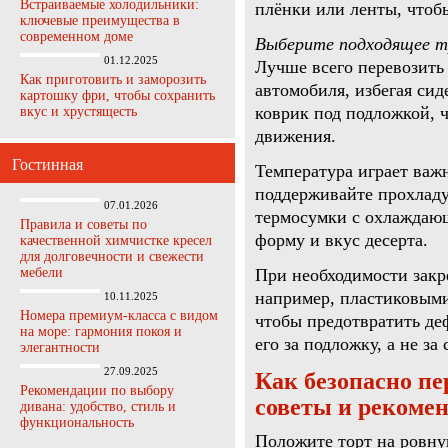
Встраиваемые холодильники:
плёнки или ленты, чтобы
ключевые преимущества в
современном доме
Выберите подходящее т
01.12.2025
Лучше всего перевозить
Как приготовить и заморозить
автомобиля, избегая си
картошку фри, чтобы сохранить
коврик под подложкой, 
вкус и хрустящесть
движения.
Гостинная
Температура играет важн
поддерживайте прохладу
07.01.2026
термосумки с охлаждаю
Правила и советы по
форму и вкус десерта.
качественной химчистке кресел
для долговечности и свежести
мебели
При необходимости закр
например, пластиковыми
10.11.2025
Номера премиум-класса с видом
чтобы предотвратить де
на море: гармония покоя и
его за подложку, а не з
элегантности
27.09.2025
Как безопасно пе
Рекомендации по выбору
советы и рекоме
дивана: удобство, стиль и
функциональность
Положите торт на ровну