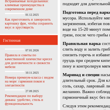
Встраиваемые холодильники:
подходят для длительной
ключевые преимущества в
современном доме
Подготовка перед варк
01.12.2025
мусора. Используйте мя
Как приготовить и заморозить
загрязнения, избегая п
картошку фри, чтобы сохранить
вкус и хрустящесть
воде на 15-20 минут по
грязи, после чего гриб
Гостинная
Правильная варка
сост
слить воду и залить гри
07.01.2026
снизить горечь и избави
Правила и советы по
качественной химчистке кресел
груздь при среднем кипе
для долговечности и свежести
пену и контролируя мягк
мебели
10.11.2025
Маринад и специи
насы
Номера премиум-класса с видом
длительный срок. Для кл
на море: гармония покоя и
элегантности
соль, сахар, лавровый л
желанию. Важно соблюд
27.09.2025
Рекомендации по выбору
гармоничный вкус без п
дивана: удобство, стиль и
функциональность
Следуя этим рекомендац