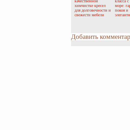
качественной
класса с
химчистке кресел
море: г
для долговечности и
покоя и
свежести мебели
элегант
Добавить коммента