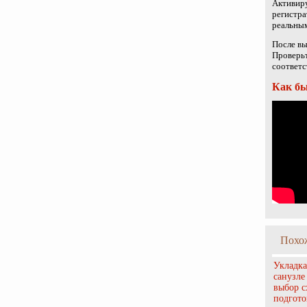
Активир
регистра
реальным
После вы
Проверьт
соответс
Как бы
Похо
Укладка
санузле
выбор 
подгото