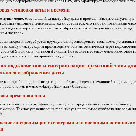
зацию с сервером времени или через GPS, что гарантирует высокую точность.
вая установка даты и времени
 пункт меню, отвечающий за настройку даты и времени. Введите актуальную 
 формат (например, день/месяц/год) и убедитесь, что выбран правильный час
сле ввода проверьте правильность отображения информации на экране перед
ием настроек.
орых моделях потребуется вручную синхронизировать часы после установки 
 это, следуя инструкциям производителя или автоматически через подключени
у или GPS при наличии такой функции. Повторите проверку через некоторое в
едиться в сохранении правильных данных.
по подключению и синхронизации временной зоны дл
льного отображения даты
е в настройки видеорегистратора и найдите раздел, отвечающий за время и да
он расположен в меню «Настройки» или «Система».
йка временной зоны
 из списка свою географическую зону или город, соответствующий вашему
ожению. Точное указание зоны гарантирует правильное отображение времени
ях.
чение синхронизации с серверами или внешними источникам
ни