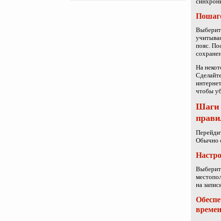
синхрони
Пошаго
Выберите
учитывая
пояс. По
сохранен
На некот
Сделайте
интернет
чтобы уб
Шаги 
прави
Перейдит
Обычно 
Настро
Выберите
местопол
на запис
Обеспе
време