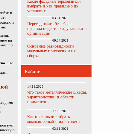
Какие фасадные термопанели
выбрать и как правильно их
установить
ибки в
тать
03.04.2026
поясах и
Переезд офиса без сбоев:
ами.
правила подготовки, упаковки и
организации
мени.
енем на
09.07.2021
выявить
Основные разновидности
модульных прихожих и их
сборка
тво.
Это
х
Кабинет
 даже
ной
14.11.2025
Что такое металлические шкафы,
характеристики и области
применения
обходимо
.
17.09.2025
е
Как правильно выбрать
компьютерный стол и советы
пользует
02.11.2021
тическую