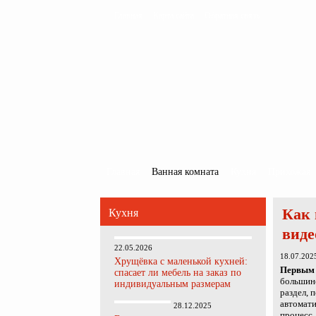
Главная
Карта сайта
Обратная связь
Главная
Ванная комната
Кухня
Прихожая
Как 
Кухня
виде
22.05.2026
18.07.202
Хрущёвка с маленькой кухней:
Первым 
спасает ли мебель на заказ по
большинс
индивидуальным размерам
раздел, 
автомати
28.12.2025
процесс