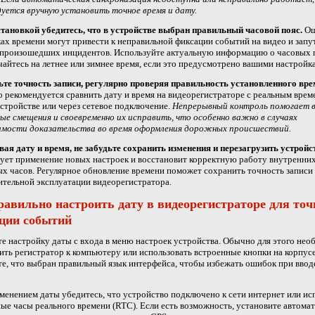
уется вручную установить точное время и дату.
тановкой убедитесь, что в устройстве выбран правильный часовой пояс.
Ош
ах времени могут привести к неправильной фиксации событий на видео и запу
 произошедших инцидентов. Используйте актуальную информацию о часовых 
айтесь на летнее или зимнее время, если это предусмотрено вашими настройк
те точность записи, регулярно проверяя правильность установленного вре
о рекомендуется сравнить дату и время на видеорегистраторе с реальным врем
стройстве или через сетевое подключение.
Непрерывный контроль помогает 
е смещения и своевременно их исправить, что особенно важно в случаях
имости доказательства во время оформления дорожных происшествий.
ая дату и время, не забудьте сохранить изменения и перезагрузить устройс
ует применение новых настроек и восстановит корректную работу внутренни
х часов. Регулярное обновление времени поможет сохранить точность записи
ительной эксплуатации видеорегистратора.
равильно настроить дату в видеорегистраторе для точ
ции событий
е настройку даты с входа в меню настроек устройства. Обычно для этого не
ть регистратор к компьютеру или использовать встроенные кнопки на корпусе
е, что выбран правильный язык интерфейса, чтобы избежать ошибок при ввод
менением даты убедитесь, что устройство подключено к сети интернет или ис
ые часы реального времени (RTC). Если есть возможность, установите автома