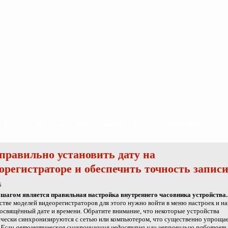
Спальня
Гостиная
Детская комната
Кабинет
Информация
правильно установить дату на
орегистраторе и обеспечить точность запис
5
шагом является правильная настройка внутреннего часовника устройства.
тве моделей видеорегистраторов для этого нужно войти в меню настроек и н
посвящённый дате и времени. Обратите внимание, что некоторые устройства
чески синхронизируются с сетью или компьютером, что существенно упроща
.
Если автоматическая синхронизация недоступна или неправильно работает,