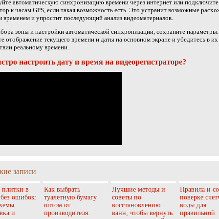
уйте автоматическую синхронизацию времени через интернет или подключите
тор к часам GPS, если такая возможность есть. Это устранит возможные расхо
 временем и упростит последующий анализ видеоматериалов.
бора зоны и настройки автоматической синхронизации, сохраните параметры.
е отображение текущего времени и даты на основном экране и убедитесь в их
твии реальному времени.
стро настроить дату и время на видеорегистраторе?
жие записи
 плитки в
Как выбрать
Лучшие методы и
Правила и с
 без ошибок:
туалетную бумагу
советы по
поверке счет
схемы
оптом от
восстановлению
воды для
вка и
производителя:
ванн, чтобы вернуть
правильной