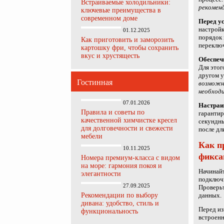
Встраиваемые холодильники:
рекоменд
ключевые преимущества в
современном доме
Перед ус
настройк
01.12.2025
порядок
Как приготовить и заморозить
переключ
картошку фри, чтобы сохранить
вкус и хрустящесть
Обеспечь
Для этог
другом у
Гостинная
возможны
необход
07.01.2026
Настраив
Правила и советы по
гарантир
качественной химчистке кресел
секундны
для долговечности и свежести
после дл
мебели
Как п
10.11.2025
фикса
Номера премиум-класса с видом
на море: гармония покоя и
Начинайт
элегантности
подключи
27.09.2025
Проверьт
Рекомендации по выбору
данных.
дивана: удобство, стиль и
Перед из
функциональность
встроенн