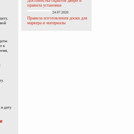
Достоинства скрытой двери и
правила установки
24.07.2020
дату,
Правила изготовления доски для
овой
маркера и материалы
даты.
е к
ремя,
я
ту.
 и дату
и