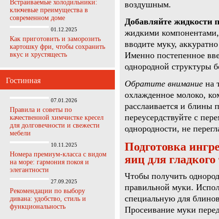
Встраиваемые холодильники:
воздушным.
ключевые преимущества в
современном доме
Добавляйте жидкости п
01.12.2025
жидкими компонентами, 
Как приготовить и заморозить
вводите муку, аккуратн
картошку фри, чтобы сохранить
Именно постепенное вве
вкус и хрустящесть
однородной структуры б
Гостинная
Обратите внимание
на 
охлажденное молоко, ком
07.01.2026
расслаивается и блины 
Правила и советы по
переусердствуйте с пер
качественной химчистке кресел
для долговечности и свежести
однородности, не перегл
мебели
Подготовка ингре
10.11.2025
Номера премиум-класса с видом
яиц для гладкого
на море: гармония покоя и
элегантности
Чтобы получить однородн
27.09.2025
правильной муки. Испо
Рекомендации по выбору
специальную для блинов
дивана: удобство, стиль и
функциональность
Просеивание муки перед