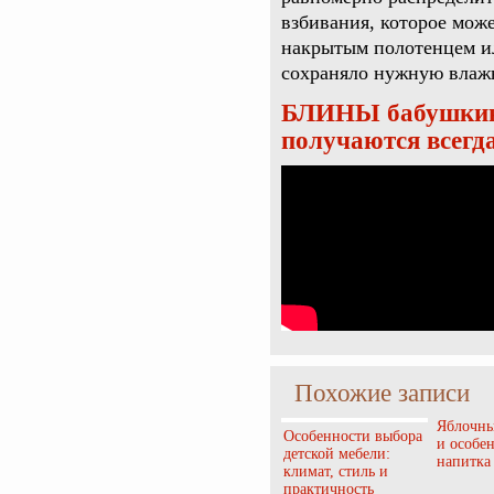
взбивания, которое може
накрытым полотенцем ил
сохраняло нужную влаж
БЛИНЫ бабушкины
получаются всегд
Похожие записи
Яблочны
Особенности выбора
и особе
детской мебели:
напитка
климат, стиль и
практичность