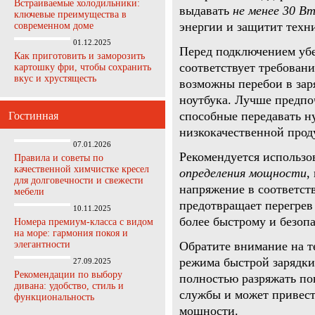
Встраиваемые холодильники:
выдавать
не менее 30 В
ключевые преимущества в
энергии и защитит техн
современном доме
01.12.2025
Перед подключением убе
Как приготовить и заморозить
соответствует требовани
картошку фри, чтобы сохранить
вкус и хрустящесть
возможны перебои в зар
ноутбука. Лучше предпо
способные передавать н
Гостинная
низкокачественной прод
07.01.2026
Рекомендуется использо
Правила и советы по
качественной химчистке кресел
определения мощности
,
для долговечности и свежести
напряжение в соответст
мебели
предотвращает перегрев 
10.11.2025
более быстрому и безопа
Номера премиум-класса с видом
на море: гармония покоя и
элегантности
Обратите внимание на т
режима быстрой зарядки
27.09.2025
Рекомендации по выбору
полностью разряжать пов
дивана: удобство, стиль и
службы и может привест
функциональность
мощности.