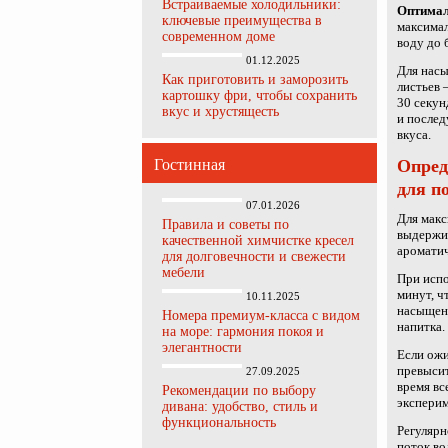
Встраиваемые холодильники:
Оптимал
ключевые преимущества в
максимал
современном доме
воду до 
01.12.2025
Для насы
Как приготовить и заморозить
листьев 
картошку фри, чтобы сохранить
30 секун
вкус и хрустящесть
и послед
вкуса.
Гостинная
Опред
для п
07.01.2026
Для макс
Правила и советы по
выдержив
качественной химчистке кресел
ароматич
для долговечности и свежести
мебели
При испо
минут, ч
10.11.2025
насыщенн
Номера премиум-класса с видом
напитка.
на море: гармония покоя и
элегантности
Если ожи
превысит
27.09.2025
время вс
Рекомендации по выбору
эксперим
дивана: удобство, стиль и
функциональность
Регулярн
поток во