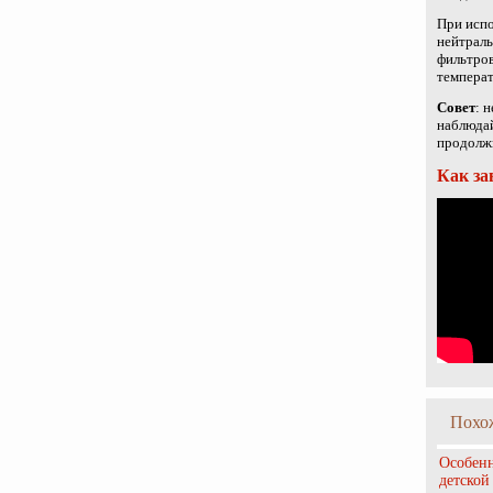
При исп
нейтраль
фильтров
температ
Совет
: 
наблюдай
продолжи
Как за
Похо
Особенн
детской