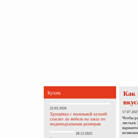
Главная
Карта сайта
Обратная связь
Главная
Ванная комната
Кухня
Прихожая
Как 
Кухня
вкус
22.05.2026
17.07.202
Хрущёвка с маленькой кухней:
Чтобы ра
спасает ли мебель на заказ по
листьев.
индивидуальным размерам
варианто
возможны
28.12.2025