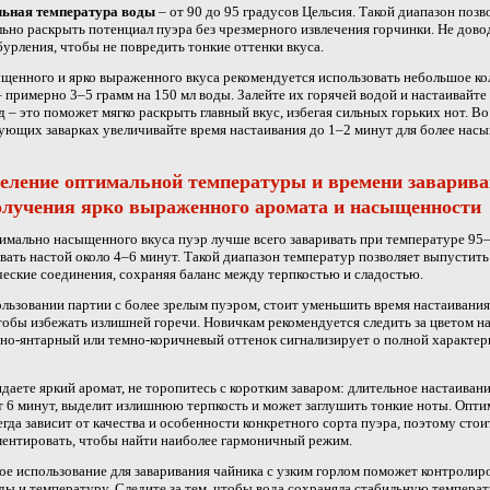
ьная температура воды
– от 90 до 95 градусов Цельсия. Такой диапазон позв
ьно раскрыть потенциал пуэра без чрезмерного извлечения горчинки. Не дово
бурления, чтобы не повредить тонкие оттенки вкуса.
щенного и ярко выраженного вкуса рекомендуется использовать небольшое ко
– примерно 3–5 грамм на 150 мл воды. Залейте их горячей водой и настаивайте
д – это поможет мягко раскрыть главный вкус, избегая сильных горьких нот. В
ующих заварках увеличивайте время настаивания до 1–2 минут для более нас
еление оптимальной температуры и времени заварив
олучения ярко выраженного аромата и насыщенности
имально насыщенного вкуса пуэр лучше всего заваривать при температуре 95
ать настой около 4–6 минут. Такой диапазон температур позволяет выпустить
еские соединения, сохраняя баланс между терпкостью и сладостью.
льзовании партии с более зрелым пуэром, стоит уменьшить время настаивания
тобы избежать излишней горечи. Новичкам рекомендуется следить за цветом н
о-янтарный или темно-коричневый оттенок сигнализирует о полной характер
даете яркий аромат, не торопитесь с коротким заваром: длительное настаиван
 6 минут, выделит излишнюю терпкость и может заглушить тонкие ноты. Опти
егда зависит от качества и особенности конкретного сорта пуэра, поэтому стои
ентировать, чтобы найти наиболее гармоничный режим.
ое использование для заваривания чайника с узким горлом поможет контролир
ды и температуру. Следите за тем, чтобы вода сохраняла стабильную температ