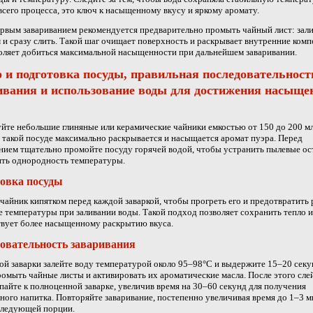
всего процесса, это ключ к насыщенному вкусу и яркому аромату.
рвым завариванием рекомендуется предварительно промыть чайный лист: зал
 и сразу слить. Такой шаг очищает поверхность и раскрывает внутренние ком
оляет добиться максимальной насыщенности при дальнейшем заваривании.
 и подготовка посуды, правильная последовательност
ивания и использование воды для достижения насыще
йте небольшие глиняные или керамические чайники емкостью от 150 до 200 мл,
 такой посуде максимально раскрывается и насыщается аромат пуэра. Перед
нием тщательно промойте посуду горячей водой, чтобы устранить пылевые ос
ить однородность температуры.
овка посуды
чайник кипятком перед каждой заваркой, чтобы прогреть его и предотвратить 
 температуры при заливании воды. Такой подход позволяет сохранить тепло и
вует более насыщенному раскрытию вкуса.
овательность заваривания
ой заварки залейте воду температурой около 95–98°C и выдержите 15–20 секу
омыть чайные листы и активировать их ароматические масла. После этого сле
пайте к полноценной заварке, увеличив время на 30–60 секунд для получения
ого напитка. Повторяйте заваривание, постепенно увеличивая время до 1–3 м
следующей порции.