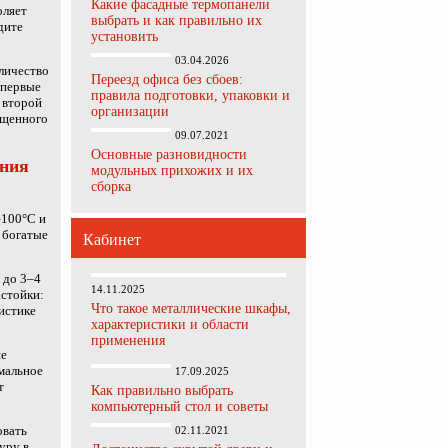
Какие фасадные термопанели
оляет
выбрать и как правильно их
дите
установить
03.04.2026
личество
Переезд офиса без сбоев:
 первые
правила подготовки, упаковки и
о второй
организации
ыщенного
09.07.2021
Основные разновидности
ания
модульных прихожих и их
сборка
–100°C и
 богатые
Кабинет
 до 3–4
14.11.2025
астойки:
Что такое металлические шкафы,
истике
характеристики и области
применения
ие
мальное
17.09.2025
т
Как правильно выбрать
компьютерный стол и советы
овать
02.11.2021
уру в