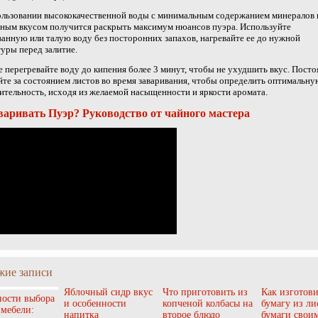
ользовании высококачественной воды с минимальным содержанием минералов 
ным вкусом получится раскрыть максимум нюансов пуэра. Используйте
анную или талую воду без посторонних запахов, нагревайте ее до нужной
уры перед залитие.
не перегревайте воду до кипения более 3 минут, чтобы не ухудшить вкус. Пост
те за состоянием листов во время заваривания, чтобы определить оптимальну
тельность, исходя из желаемой насыщенности и яркости аромата.
варивать Пуэр? Руководство от чайного мастера
жие записи
Яблочный сидр вкус
Что приготовить из
Как изготови
ости выбора
и особенности
копченой колбасы на
бумагу из ли
 мебели:
напитка
второе блюдо
бумаги свои