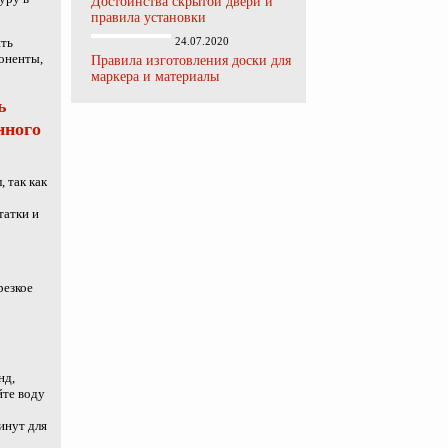
Достоинства скрытой двери и
правила установки
ить
24.07.2020
поненты,
Правила изготовления доски для
маркера и материалы
ь
нного
 так как
татки и
резкое
нд,
йте воду
инут для