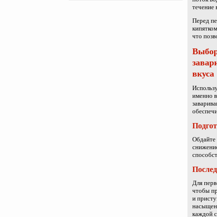
течение 
Перед пе
кипятком
что позв
Выбор
завар
вкуса
Использу
именно в
заварива
обеспеч
Подгот
Обдайте 
снижение
способст
Послед
Для перв
чтобы пр
и присту
насыщенн
каждой 