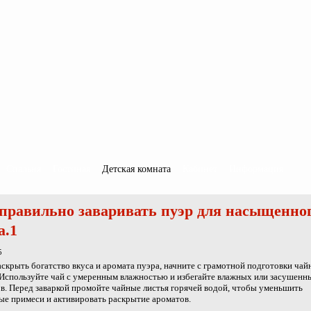
Спальня
Гостиная
Детская комната
Кабинет
Информация
правильно заваривать пуэр для насыщенно
а.1
5
скрыть богатство вкуса и аромата пуэра, начните с грамотной подготовки ча
 Используйте чай с умеренным влажностью и избегайте влажных или засушенн
в. Перед заваркой промойте чайные листья горячей водой, чтобы уменьшить
е примеси и активировать раскрытие ароматов.