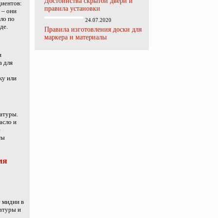
Достоинства скрытой двери и
диентов:
правила установки
 – они
ло по
24.07.2020
де.
Правила изготовления доски для
маркера и материалы
и
а для
ку или
ратуры.
асло и
е
ты
мя
о
е мидии в
ратуры и