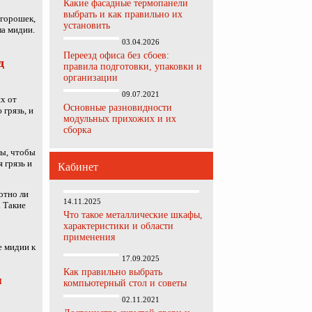
Какие фасадные термопанели
выбрать и как правильно их
-горошек,
установить
ла мидии.
03.04.2026
Переезд офиса без сбоев:
д
правила подготовки, упаковки и
организации
09.07.2021
х от
Основные разновидности
грязь, и
модульных прихожих и их
сборка
цы, чтобы
 грязь и
Кабинет
отно ли
14.11.2025
. Такие
Что такое металлические шкафы,
характеристики и области
применения
е мидии к
17.09.2025
Как правильно выбрать
я
компьютерный стол и советы
02.11.2021