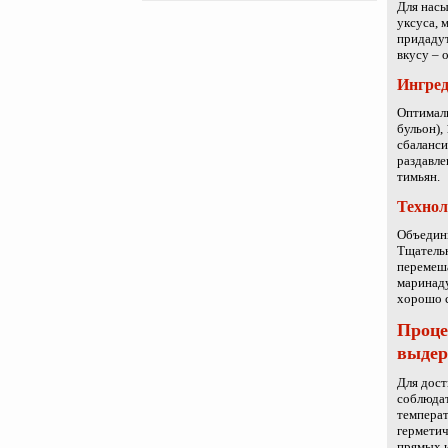
Для насы
уксуса, 
придадут
вкусу – 
Ингред
Оптималь
бульон),
сбаланси
раздавле
тимьян.
Техно
Объедини
Тщательн
перемеша
маринаду
хорошо 
Проце
выде
Для дост
соблюдат
температ
герметич
прямых и