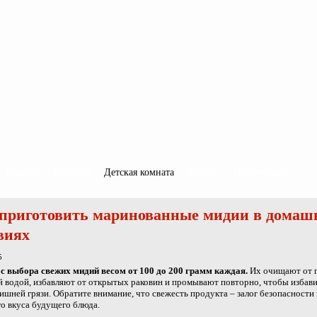
Спальня
Гостиная
Детская комната
Кабинет
Информация
приготовить маринованные мидии в домаш
виях
5
с выбора свежих мидий весом от 100 до 200 грамм каждая.
Их очищают от г
 водой, избавляют от открытых раковин и промывают повторно, чтобы избави
лишней грязи. Обратите внимание, что свежесть продукта – залог безопасности
о вкуса будущего блюда.