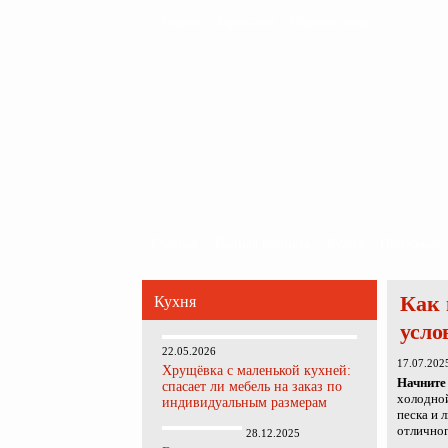
Главная
Карта сайта
Обратная связь
Главная
Ванная комната
Кухня
Прихожая
Как 
Кухня
усло
22.05.2026
17.07.202
Хрущёвка с маленькой кухней:
Начните 
спасает ли мебель на заказ по
холодной
индивидуальным размерам
песка и 
отличног
28.12.2025