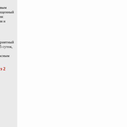
овым
сыщенный
ия:
ия и
приятный
5 суток,
пасным
з 2