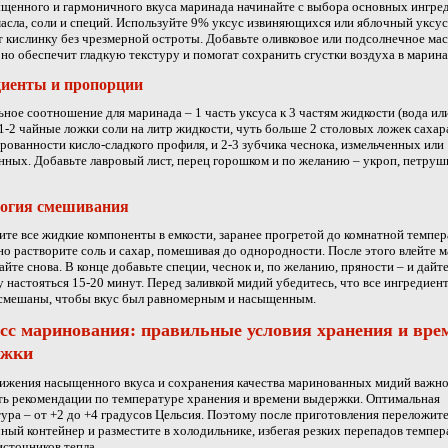
щенного и гармоничного вкуса маринада начинайте с выбора основных ингре
масла, соли и специй. Используйте 9% уксус извиняющихся или яблочный уксус
 кислинку без чрезмерной остроты. Добавьте оливковое или подсолнечное мас
оно обеспечит гладкую текстуру и помогат сохранить сгустки воздуха в марина
иенты и пропорции
ное соотношение для маринада – 1 часть уксуса к 3 частям жидкости (вода ил
 1-2 чайные ложки соли на литр жидкости, чуть больше 2 столовых ложек сахар
рованности кисло-сладкого профиля, и 2-3 зубчика чеснока, измельченных или
нных. Добавьте лавровый лист, перец горошком и по желанию – укроп, петруш
логия смешивания
те все жидкие компоненты в емкости, заранее прогретой до комнатной темпе
о растворите соль и сахар, помешивая до однородности. После этого влейте м
йте снова. В конце добавьте специи, чеснок и, по желанию, пряности – и дайт
 настояться 15-20 минут. Перед заливкой мидий убедитесь, что все ингредиен
смешаны, чтобы вкус был равномерным и насыщенным.
сс маринования: правильные условия хранения и вре
ржки
ижения насыщенного вкуса и сохранения качества маринованных мидий важн
ь рекомендации по температуре хранения и времени выдержки. Оптимальная
ура – от +2 до +4 градусов Цельсия. Поэтому после приготовления переложит
ный контейнер и разместите в холодильнике, избегая резких перепадов темпе
сточников тепла.