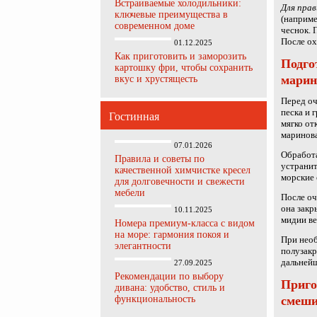
Встраиваемые холодильники:
Для пра
ключевые преимущества в
(наприме
современном доме
чеснок. 
После ох
01.12.2025
Как приготовить и заморозить
Подго
картошку фри, чтобы сохранить
марин
вкус и хрустящесть
Перед оч
песка и 
Гостинная
мягко от
маринов
07.01.2026
Обработа
Правила и советы по
устранит
качественной химчистке кресел
морские 
для долговечности и свежести
мебели
После оч
она закр
10.11.2025
мидии ве
Номера премиум-класса с видом
на море: гармония покоя и
При необ
элегантности
полузакр
дальнейш
27.09.2025
Рекомендации по выбору
Приго
дивана: удобство, стиль и
функциональность
смеши