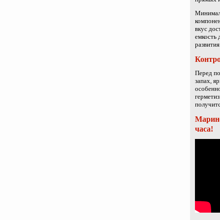
Минималь
компонен
вкус дос
емкость 
развития
Контро
Перед по
запах, я
особенно
герметиз
получитс
Марино
часа!