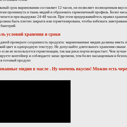
ный срок маринования составляет 12 часов, он позволяет полноценным вкус
там проникнуть в ткань мидий и образовать гармоничный профиль. Более на
тигается при выдержке 24-48 часов. При этом придерживайтесь правил хранен
должна быть плотно закрыта или герметизирована, чтобы избежать заветриван
 бактерий.
ль условий хранения и сроки
дачей проверьте сохранность продукта: маринованные мидии должны иметь 
ркий цвет и однородную текстуру. Не допускайте длительного хранения свыше 
 если не используется герметизация, так как риск порчи возрастает. Чем лучше
ируете контейнер и соблюдаете запас времени, тем более насыщенным и безо
я готовый продукт.
ванные мидии в масле . Ну ооочень вкусно! Можно есть чере