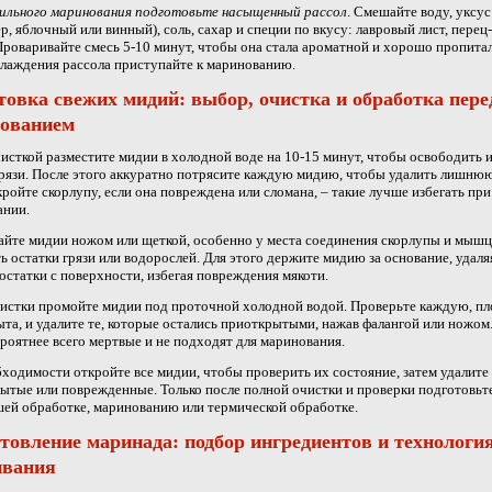
вильного маринования подготовьте насыщенный рассол
. Смешайте воду, уксус
р, яблочный или винный), соль, сахар и специи по вкусу: лавровый лист, перец
Проваривайте смесь 5-10 минут, чтобы она стала ароматной и хорошо пропита
лаждения рассола приступайте к маринованию.
товка свежих мидий: выбор, очистка и обработка пере
ованием
исткой разместите мидии в холодной воде на 10-15 минут, чтобы освободить и
грязи. После этого аккуратно потрясите каждую мидию, чтобы удалить лишнюю 
кройте скорлупу, если она повреждена или сломана, – такие лучше избегать при
ании.
йте мидии ножом или щеткой, особенно у места соединения скорлупы и мыш
ь остатки грязи или водорослей. Для этого держите мидию за основание, удаляя
остатки с поверхности, избегая повреждения мякоти.
истки промойте мидии под проточной холодной водой. Проверьте каждую, пл
ыта, и удалите те, которые остались приоткрытыми, нажав фалангой или ножом
роятнее всего мертвые и не подходят для маринования.
ходимости откройте все мидии, чтобы проверить их состояние, затем удалите
ытые или поврежденные. Только после полной очистки и проверки подготовьт
ей обработке, маринованию или термической обработке.
товление маринада: подбор ингредиентов и технологи
вания