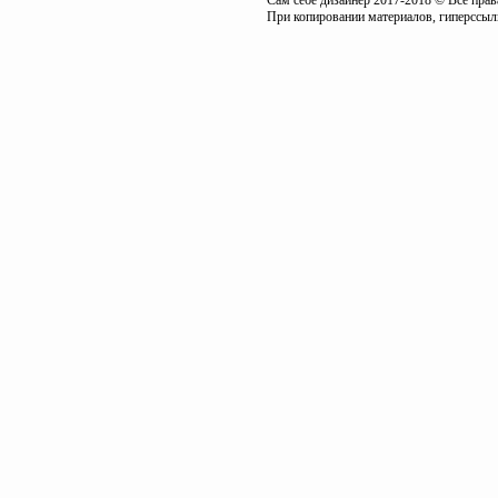
Сам себе дизайнер 2017-2018 © Все пра
При копировании материалов, гиперссылк