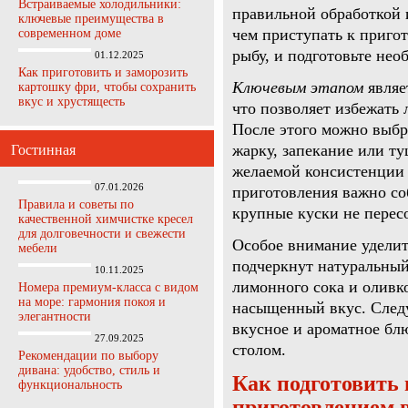
Встраиваемые холодильники:
правильной обработкой
ключевые преимущества в
чем приступать к приго
современном доме
рыбу, и подготовьте не
01.12.2025
Как приготовить и заморозить
Ключевым этапом
являе
картошку фри, чтобы сохранить
вкус и хрустящесть
что позволяет избежать 
После этого можно выбр
жарку, запекание или т
Гостинная
желаемой консистенции и
07.01.2026
приготовления важно со
Правила и советы по
крупные куски не перес
качественной химчистке кресел
для долговечности и свежести
Особое внимание уделит
мебели
подчеркнут натуральный
10.11.2025
лимонного сока и оливк
Номера премиум-класса с видом
на море: гармония покоя и
насыщенный вкус. Следу
элегантности
вкусное и ароматное блю
27.09.2025
столом.
Рекомендации по выбору
дивана: удобство, стиль и
Как подготовить 
функциональность
приготовлением 