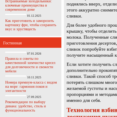
Встраиваемые холодильники:
поднялись вверх, отдел
ключевые преимущества в
этого аккуратно снимит
современном доме
сливки.
01.12.2025
Как приготовить и заморозить
Для более удобного про
картошку фри, чтобы сохранить
вкус и хрустящесть
крышку, чтобы отделить
молока. Полученные сли
приготовления десертов,
Гостинная
сливок попробуйте взбит
07.01.2026
получите насыщенный к
Правила и советы по
качественной химчистке кресел
Если хотите получить с
для долговечности и свежести
дополнительно прокипят
мебели
сливки. Такой способ тр
10.11.2025
потерять слишком много 
Номера премиум-класса с видом
на море: гармония покоя и
желаемой густоты и нас
элегантности
пропорциями и методами
27.09.2025
именно для себя.
Рекомендации по выбору
дивана: удобство, стиль и
Технология взбив
функциональность
достижения нужн