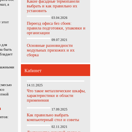
Какие фасадные термопанели
кал, а
выбрать и как правильно их
установить
03.04.2026
 этот
Переезд офиса без сбоев:
правила подготовки, упаковки и
организации
09.07.2021
 для
Основные разновидности
на быть
модульных прихожих и их
обладает
сборка
умажными
Кабинет
 смесью
14.11.2025
ясо
Что такое металлические шкафы,
атной
характеристики и области
применения
а
17.09.2025
Как правильно выбрать
нтов:
компьютерный стол и советы
02.11.2021