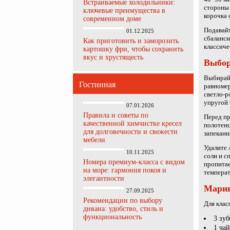
Встраиваемые холодильники:
стороны 
ключевые преимущества в
корочка 
современном доме
Подавайт
01.12.2025
сбаланси
Как приготовить и заморозить
классиче
картошку фри, чтобы сохранить
вкус и хрустящесть
Выбор
Выбирайт
Гостинная
равномер
светло-р
упругой 
07.01.2026
Правила и советы по
Перед п
качественной химчистке кресел
полотенц
для долговечности и свежести
запекани
мебели
Удалите 
10.11.2025
соли и с
Номера премиум-класса с видом
пропитае
на море: гармония покоя и
температ
элегантности
Марин
27.09.2025
Рекомендации по выбору
Для клас
дивана: удобство, стиль и
функциональность
3 зу
1 ча