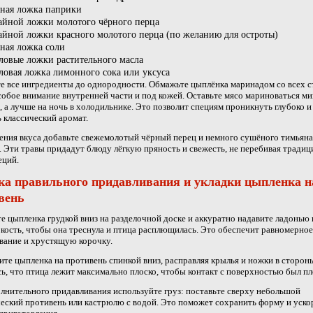
йная ложка паприки
чайной ложки молотого чёрного перца
чайной ложки красного молотого перца (по желанию для остроты)
йная ложка соли
оловые ложки растительного масла
оловая ложка лимонного сока или уксуса
 все ингредиенты до однородности. Обмажьте цыплёнка маринадом со всех с
собое внимание внутренней части и под кожей. Оставьте мясо мариноваться м
а, а лучше на ночь в холодильнике. Это позволит специям проникнуть глубоко и
 классический аромат.
ения вкуса добавьте свежемолотый чёрный перец и немного сушёного тимьяна
. Эти травы придадут блюду лёгкую пряность и свежесть, не перебивая тради
еций.
ка правильного придавливания и укладки цыпленка н
вень
е цыпленка грудкой вниз на разделочной доске и аккуратно надавите ладонью 
кость, чтобы она треснула и птица расплющилась. Это обеспечит равномерное
вание и хрустящую корочку.
те цыпленка на противень спинкой вниз, расправляя крылья и ножки в сторон
ь, что птица лежит максимально плоско, чтобы контакт с поверхностью был п
лнительного придавливания используйте груз: поставьте сверху небольшой
еский противень или кастрюлю с водой. Это поможет сохранить форму и уско