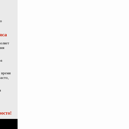
то
яса
воляет
ния
ра
е время
асто,
м
осто!