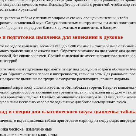
и сохранить сочность мяса. Используйте противень с решеткой, чтобы жир сте
оставалась хрустящей.
е цыпленка табака с легким гарниром из свежих овощей или зелени, чтобы
ровать насыщенный вкус. Следуя пошаговым инструкциям, вы легко повторите
ский рецепт и порадуете близких ароматным и аппетитным блюдом.
 и подготовка цыпленка для запекания в духовке
е молодого цыпленка весом от 800 до 1200 граммов – такой размер оптимален
ного пропекания и сочности мяса. Обратите внимание на цвет кожи: она долж
озовой, без синяков и пятен. Свежий цыпленок не имеет неприятного запаха и 
текстурой.
риготовлением тщательно промойте птицу под холодной водой и обсушите б
ами. Удалите остатки перьев и внутренности, если они есть. Для равномерного
я разрежьте цыпленка по грудке и аккуратно расплющите, прижав ладонью.
лишний жир и кожу с шеи и хвоста, чтобы избежать горечи. Натрите цыпленка
пеций, уделяя особое внимание внутренней части и под кожей на грудке – так м
тся ароматами глубже. Оставьте мариноваться минимум на 30 минут при комн
уре или на несколько часов в холодильнике для более насыщенного вкуса.
ад и специи для классического вкуса цыпленка табак
сического вкуса цыпленка табака приготовьте маринад из следующих ингредие
бчика чеснока, измельчённые
йная ложка молотого кориандра