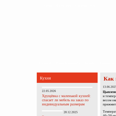
Главная
Карта сайта
Обратная связь
Главная
Ванная комната
Кухня
Прихожая
Как 
Кухня
13.06.202
22.05.2026
Цыплено
Хрущёвка с маленькой кухней:
и темпер
спасает ли мебель на заказ по
весом ок
индивидуальным размерам
прижмите
Темпера
28.12.2025
40–50 ми