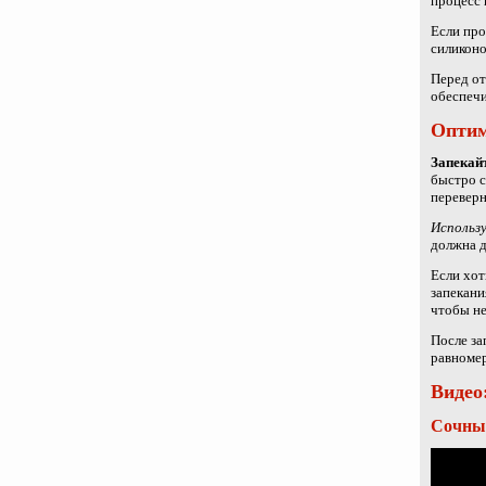
процесс 
Если про
силиконо
Перед от
обеспечи
Оптим
Запекай
быстро с
переверн
Использ
должна д
Если хот
запекани
чтобы не
После за
равномер
Видео
Сочный