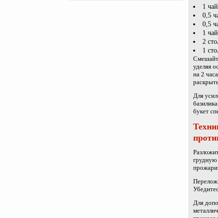
1 ча
0,5 
0,5 
1 ча
2 ст
1 ст
Смешайте
уделяя о
на 2 час
раскрыть
Для усил
базилика
букет сп
Техни
проти
Разложит
грудную 
прожари
Переложи
Убедитес
Для допо
металлич