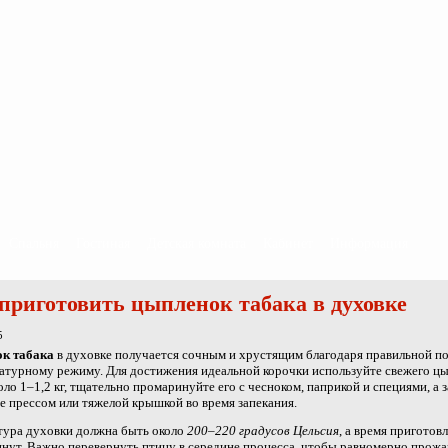
Спальня
Гостиная
Детская комната
Кабинет
Информация
приготовить цыпленок табака в духовке
5
к табака
в духовке получается сочным и хрустящим благодаря правильной п
атурному режиму. Для достижения идеальной корочки используйте свежего ц
оло 1–1,2 кг, тщательно промаринуйте его с чесноком, паприкой и специями, а 
 прессом или тяжелой крышкой во время запекания.
тура духовки должна быть около
200–220 градусов Цельсия
, а время приготов
нут. Важно перевернуть птицу в середине процесса, чтобы равномерно прожа