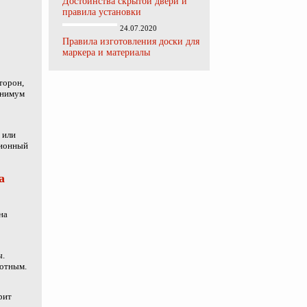
Достоинства скрытой двери и
правила установки
24.07.2020
Правила изготовления доски для
маркера и материалы
торон,
инимум
 или
ционный
а
на
ы.
лотным.
рит