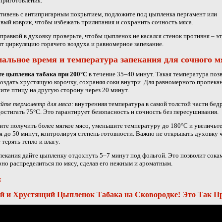
приготовления.
тивень с антипригарным покрытием, подложите под цыпленка пергамент или
вый коврик, чтобы избежать прилипания и сохранить сочность мяса.
правкой в духовку проверьте, чтобы цыпленок не касался стенок противня – э
т циркуляцию горячего воздуха и равномерное запекание.
альное время и температура запекания для сочного м
те цыпленка табака при 200°C
в течение 35–40 минут. Такая температура поз
оздать хрустящую корочку, сохраняя соки внутри. Для равномерного пропека
ите птицу на другую сторону через 20 минут.
уйте термометр для мяса:
внутренняя температура в самой толстой части бед
остигать 75°C. Это гарантирует безопасность и сочность без пересушивания.
ите получить более мягкое мясо, уменьшите температуру до 180°C и увеличьт
я до 50 минут, контролируя степень готовности. Важно не открывать духовку ч
 терять тепло и влагу.
пекания дайте цыпленку отдохнуть 5–7 минут под фольгой. Это позволит сока
но распределиться по мясу, сделав его нежным и ароматным.
:
 и Хрустящий Цыпленок Табака на Сковородке! Это Так Пр