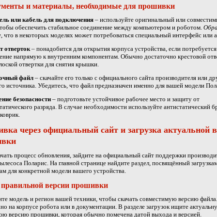
менты и материалы, необходимые для прошивки
ель или кабель для подключения
– используйте оригинальный или совмести
чтобы обеспечить стабильное соединение между компьютером и роботом.
Обр
е
, что в некоторых моделях может потребоваться специальный интерфейс или а
т отверток
– понадобится для открытия корпуса устройства, если потребуется
ние напрямую к внутренним компонентам. Обычно достаточно крестовой отв
лоской отвертки для снятия крышки.
очный файл
– скачайте его только с официального сайта производителя или др
о источника. Убедитесь, что файл предназначен именно для вашей модели Пол
ение безопасности
– подготовьте устойчивое рабочее место и защиту от
татического разряда. В случае необходимости используйте антистатический б
коврик.
вка через официальный сайт и загрузка актуальной 
ивки
чать процесс обновления, зайдите на официальный сайт поддержки производи
ылесоса Поларис. На главной странице найдите раздел, посвящённый загрузка
м для конкретной модели вашего устройства.
 правильной версии прошивки
те модель и регион вашей техники, чтобы скачать совместимую версию файл
ано на корпусе робота или в документации. В разделе загрузок ищите актуальн
ю версию прошивки, которая обычно помечена датой выхода и версией.