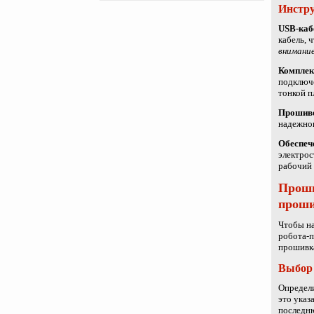
Инстру
USB-каб
кабель, 
внимани
Комплек
подключе
тонкой п
Прошив
надежног
Обеспеч
электрос
рабочий 
Проши
прош
Чтобы на
робота-п
прошивка
Выбор
Определи
это указ
последню