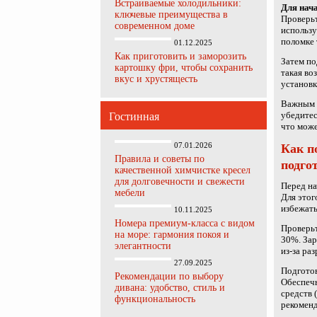
Встраиваемые холодильники:
Для нач
ключевые преимущества в
Проверьт
современном доме
использу
поломке 
01.12.2025
Как приготовить и заморозить
Затем по
картошку фри, чтобы сохранить
такая во
вкус и хрустящесть
установк
Важным э
убедитес
Гостинная
что може
07.01.2026
Как п
Правила и советы по
подго
качественной химчистке кресел
для долговечности и свежести
Перед на
мебели
Для этог
избежать
10.11.2025
Номера премиум-класса с видом
Проверьт
на море: гармония покоя и
30%. Зар
элегантности
из-за ра
27.09.2025
Подготов
Рекомендации по выбору
Обеспеч
дивана: удобство, стиль и
средств 
функциональность
рекоменд