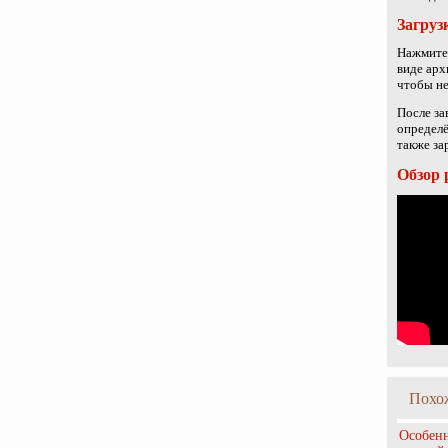
Загруз
Нажмите 
виде арх
чтобы не
После за
определё
также за
Обзор 
Похо
Особенн