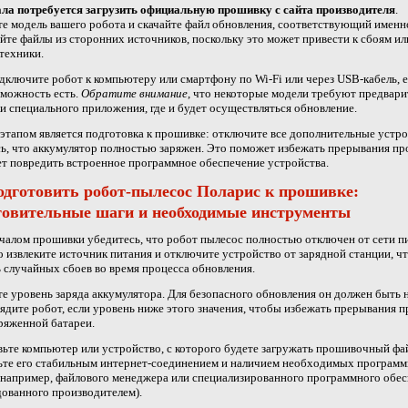
ала потребуется загрузить официальную прошивку с сайта производителя
.
е модель вашего робота и скачайте файл обновления, соответствующий именно
йте файлы из сторонних источников, поскольку это может привести к сбоям ил
техники.
дключите робот к компьютеру или смартфону по Wi-Fi или через USB-кабель, 
зможность есть.
Обратите внимание
, что некоторые модели требуют предвар
и специального приложения, где и будет осуществляться обновление.
тапом является подготовка к прошивке: отключите все дополнительные устро
ь, что аккумулятор полностью заряжен. Это поможет избежать прерывания пр
т повредить встроенное программное обеспечение устройства.
одготовить робот-пылесос Поларис к прошивке:
товительные шаги и необходимые инструменты
чалом прошивки убедитесь, что робот пылесос полностью отключен от сети п
о извлеките источник питания и отключите устройство от зарядной станции, ч
 случайных сбоев во время процесса обновления.
е уровень заряда аккумулятора. Для безопасного обновления он должен быть 
ядите робот, если уровень ниже этого значения, чтобы избежать прерывания 
зряженной батареи.
ьте компьютер или устройство, с которого будете загружать прошивочный фа
ьте его стабильным интернет-соединением и наличием необходимых програм
(например, файлового менеджера или специализированного программного обес
ованного производителем).