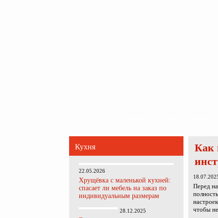
Главная
Карта сайта
Обратная связь
Главная
Ванная комната
Кухня
Прихожая
Как 
Кухня
инс
22.05.2026
18.07.202
Хрущёвка с маленькой кухней:
Перед на
спасает ли мебель на заказ по
полность
индивидуальным размерам
настроек
чтобы не
28.12.2025