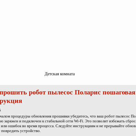
Спальня
Гостиная
Детская комната
Кабинет
Информация
прошить робот пылесос Поларис пошаговая
трукция
5
чалом процедуры обновления прошивки убедитесь, что ваш робот пылесос По
ю заряжен и подключен к стабильной сети Wi-Fi. Это позволит избежать сброс
 или ошибок во время процесса. Следуйте инструкциям и не прерывайте обнов
 повредить устройство.