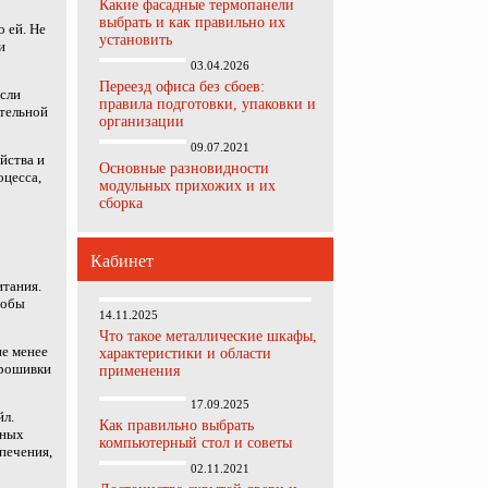
Какие фасадные термопанели
выбрать и как правильно их
 ей. Не
установить
и
03.04.2026
Переезд офиса без сбоев:
если
правила подготовки, упаковки и
ительной
организации
09.07.2021
йства и
Основные разновидности
оцесса,
модульных прихожих и их
сборка
Кабинет
итания.
тобы
14.11.2025
Что такое металлические шкафы,
не менее
характеристики и области
прошивки
применения
17.09.2025
йл.
Как правильно выбрать
мных
компьютерный стол и советы
печения,
02.11.2021