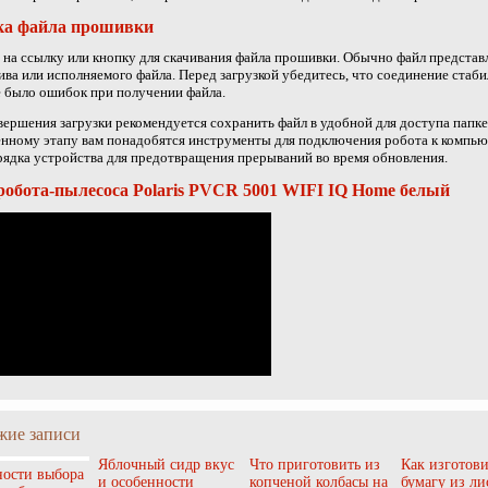
ка файла прошивки
на ссылку или кнопку для скачивания файла прошивки. Обычно файл представ
ива или исполняемого файла. Перед загрузкой убедитесь, что соединение стаби
 было ошибок при получении файла.
вершения загрузки рекомендуется сохранить файл в удобной для доступа папке
нному этапу вам понадобятся инструменты для подключения робота к компьют
рядка устройства для предотвращения прерываний во время обновления.
робота-пылесоса Polaris PVCR 5001 WIFI IQ Home белый
жие записи
Яблочный сидр вкус
Что приготовить из
Как изготови
ости выбора
и особенности
копченой колбасы на
бумагу из ли