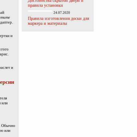
Достоинства скрытой двери и
правила установки
мый
24.07.2020
атите
Правила изготовления доски для
даптер.
маркера и материалы
ертки и
угого
арис.
раслет и
версии
теля
м или
а. Обычно
ую или