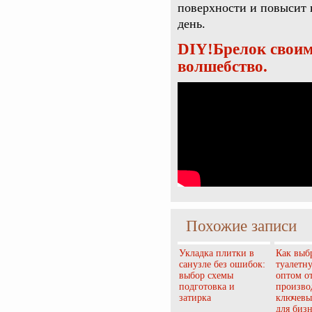
поверхности и повысит 
день.
DIY!Брелок своим
волшебство.
Похожие записи
Укладка плитки в
Как выб
санузле без ошибок:
туалетн
выбор схемы
оптом о
подготовка и
произво
затирка
ключевы
для бизн