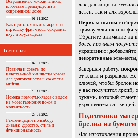
Встраиваемые холодильники:
лак для защиты готового
ключевые преимущества в
детей, так и для взрос
современном доме
01.12.2025
Первым шагом
выберит
Как приготовить и заморозить
прямоугольник или фигур
картошку фри, чтобы сохранить
вкус и хрустящесть
Обратите внимание на п
более прочным получитс
украшению: добавляйте 
Гостинная
декоративные элементы,
07.01.2026
Завершая работу,
покро
Правила и советы по
качественной химчистке кресел
от влаги и разрывов. Не
для долговечности и свежести
ключей, чтобы брелок на
мебели
у вас получится яркий,
10.11.2025
руками, который стане
Номера премиум-класса с видом
на море: гармония покоя и
украшением для вещей.
элегантности
Подготовка матер
27.09.2025
Рекомендации по выбору
брелка из бумаги
дивана: удобство, стиль и
функциональность
Для изготовления прочно