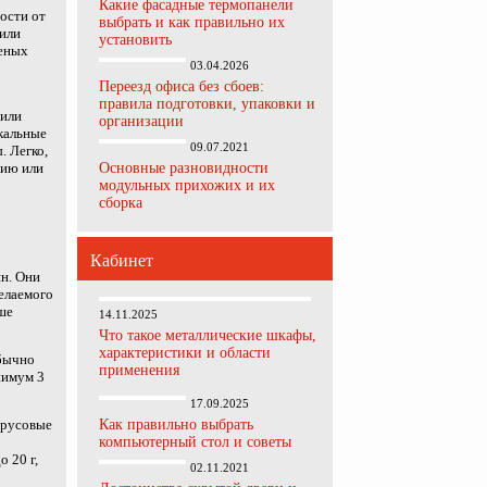
Какие фасадные термопанели
ости от
выбрать и как правильно их
 или
установить
шеных
03.04.2026
Переезд офиса без сбоев:
правила подготовки, упаковки и
 или
организации
кальные
09.07.2021
. Легко,
нию или
Основные разновидности
модульных прихожих и их
сборка
Кабинет
ин. Они
желаемого
ше
14.11.2025
Что такое металлические шкафы,
характеристики и области
Обычно
применения
нимум 3
17.09.2025
трусовые
Как правильно выбрать
компьютерный стол и советы
 20 г,
02.11.2021