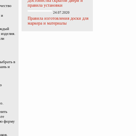
Достоинства скрытой двери и
правила установки
ичество
24.07.2020
 и
Правила изготовления доски для
маркера и материалы
аждый
 изделия.
сли
выбрать в
кань и
ю
о.
нить
ьте
ую форму
жков.