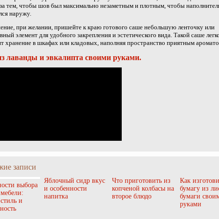
за тем, чтобы шов был максимально незаметным и плотным, чтобы наполнител
лся наружу.
ение, при желании, пришейте к краю готового саше небольшую ленточку или
вный элемент для удобного закрепления и эстетического вида. Такой саше легк
т хранение в шкафах или кладовых, наполняя пространство приятным аромато
з лаванды и эвкалипта своими руками.
жие записи
Яблочный сидр вкус
Что приготовить из
Как изготови
ости выбора
и особенности
копченой колбасы на
бумагу из ли
 мебели:
напитка
второе блюдо
бумаги свои
 стиль и
руками
ность