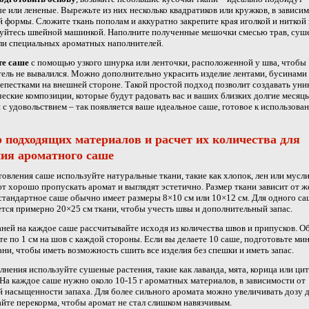
е или лененые. Вырежьте из них несколько квадратиков или кружков, в зависим
 формы. Сложите ткань пополам и аккуратно закрепите края иголкой и ниткой
зуйтесь швейной машинкой. Наполните полученные мешочки смесью трав, су
ли специальных ароматных наполнителей.
те саше
с помощью узкого шнурка или ленточки, расположенной у шва, чтобы
ель не вывалился. Можно дополнительно украсить изделие лентами, бусинами
епестками на внешней стороне. Такой простой подход позволит создавать уни
еские композиции, которые будут радовать вас и ваших близких долгие месяцы
 с удовольствием – так появляется ваше идеальное саше, готовое к использова
 подходящих материалов и расчет их количества для
ния ароматного саше
товления саше используйте натуральные ткани, такие как хлопок, лен или мусл
т хорошо пропускать аромат и выглядят эстетично. Размер ткани зависит от 
стандартное саше обычно имеет размеры 8×10 см или 10×12 см. Для одного са
тся примерно 20×25 см ткани, чтобы учесть швы и дополнительный запас.
аней на каждое саше рассчитывайте исходя из количества швов и припусков. 
те по 1 см на шов с каждой стороны. Если вы делаете 10 саше, подготовьте ми
ани, чтобы иметь возможность сшить все изделия без спешки и иметь запас.
лнения используйте сушеные растения, такие как лаванда, мята, корица или ци
На каждое саше нужно около 10-15 г ароматных материалов, в зависимости от
 насыщенности запаха. Для более сильного аромата можно увеличивать дозу до
айте перекорма, чтобы аромат не стал слишком навязчивым.