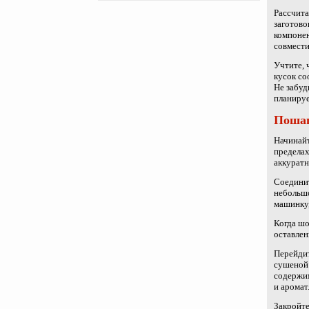
Рассчита
заготово
компонен
совмести
Учтите, 
кусок со
Не забуд
планируе
Пошаг
Начинайт
пределах
аккуратн
Соединит
небольшо
машинку,
Когда шо
оставлен
Перейдит
сушеной 
содержим
и аромат
Закройте