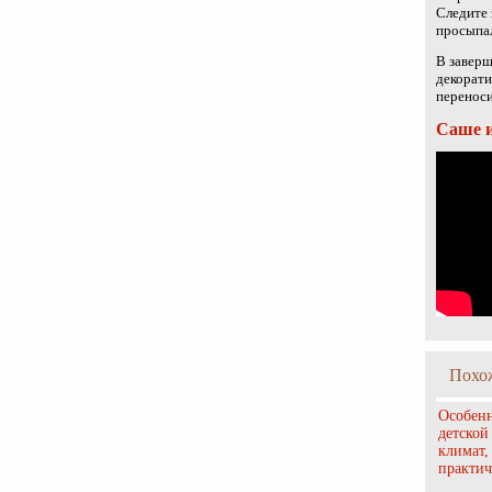
Следите 
просыпа
В заверш
декорати
переноси
Саше и
Похо
Особенн
детской
климат,
практич