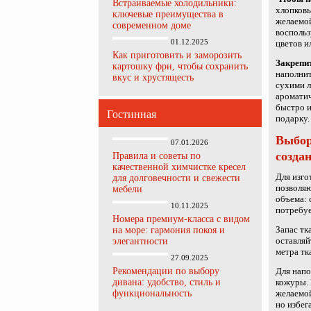
Встраиваемые холодильники:
хлопковы
ключевые преимущества в
желаемой
современном доме
восполь
01.12.2025
цветов и
Как приготовить и заморозить
Закрепи
картошку фри, чтобы сохранить
наполнит
вкус и хрустящесть
сухими л
ароматич
быстро и
Гостинная
подарку.
Выбор
07.01.2026
созда
Правила и советы по
качественной химчистке кресел
Для изго
для долговечности и свежести
позволяю
мебели
объема: 
10.11.2025
потребуе
Номера премиум-класса с видом
Запас тк
на море: гармония покоя и
оставляй
элегантности
метра тк
27.09.2025
Рекомендации по выбору
Для напо
дивана: удобство, стиль и
кожуры. 
функциональность
желаемой
но избег