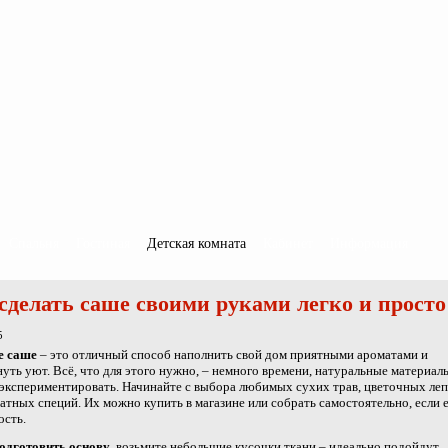
Спальня
Гостиная
Детская комната
Кабинет
Информация
сделать саше своими руками легко и просто
5
е саше
– это отличный способ наполнить свой дом приятными ароматами и
уть уют. Всё, что для этого нужно, – немного времени, натуральные материал
экспериментировать. Начинайте с выбора любимых сухих трав, цветочных леп
атных специй. Их можно купить в магазине или собрать самостоятельно, если 
ость.
одготовить основу
, возьмите небольшие кусочки ткани – идеально подойдут