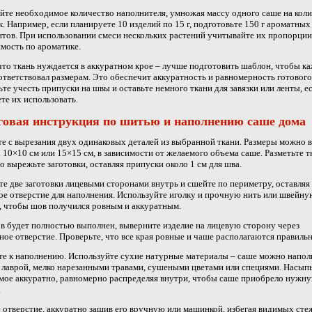
йте необходимое количество наполнителя, умножая массу одного саше на кол
к. Например, если планируете 10 изделий по 15 г, подготовьте 150 г ароматных
тов. При использовании смеси нескольких растений учитывайте их пропорции
мость по ароматике.
что ткань нуждается в аккуратном крое – лучше подготовить шаблон, чтобы к
ответствовал размерам. Это обеспечит аккуратность и равномерность готового
ьте учесть припуски на швы и оставьте немного ткани для завязки или ленты, е
те их использовать.
овая инструкция по шитью и наполнению саше дома
е с вырезания двух одинаковых деталей из выбранной ткани. Размеры можно 
 10×10 см или 15×15 см, в зависимости от желаемого объема саше. Разметьте т
о вырежьте заготовки, оставляя припуски около 1 см для шва.
е две заготовки лицевыми сторонами внутрь и сшейте по периметру, оставляя
е отверстие для наполнения. Используйте иголку и прочную нить или швейну
 чтобы шов получился ровным и аккуратным.
в будет полностью выполнен, выверните изделие на лицевую сторону через
ное отверстие. Проверьте, что все края ровные и чаше располагаются правильн
е к наполнению. Используйте сухие натурные материалы – саше можно напол
лаврой, мелко нарезанными травами, сушеными цветами или специями. Насып
ое аккуратно, равномерно распределяя внутри, чтобы саше приобрело нужн
.
 отверстие, аккуратно зашив его вручную или машинкой, избегая видимых сте