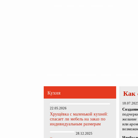
Главная
Карта сайта
Обратная связь
Главная
Ванная комната
Кухня
Прихожая
Как 
Кухня
18.07.202
22.05.2026
Создани
Хрущёвка с маленькой кухней:
подчеркн
спасает ли мебель на заказ по
желание 
индивидуальным размерам
или аром
возможн
28.12.2025
Чтобы п