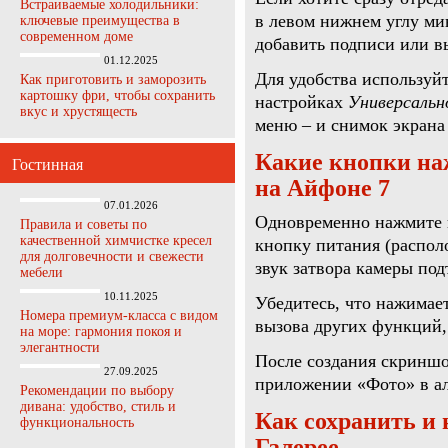
Встраиваемые холодильники:
в левом нижнем углу ми
ключевые преимущества в
современном доме
добавить подписи или в
01.12.2025
Для удобства использу
Как приготовить и заморозить
картошку фри, чтобы сохранить
настройках
Универсальн
вкус и хрустящесть
меню – и снимок экрана
Какие кнопки на
Гостинная
на Айфоне 7
07.01.2026
Одновременно нажмите 
Правила и советы по
качественной химчистке кресел
кнопку питания (располо
для долговечности и свежести
звук затвора камеры по
мебели
10.11.2025
Убедитесь, что нажимае
Номера премиум-класса с видом
вызова других функций,
на море: гармония покоя и
элегантности
После создания скриншо
27.09.2025
приложении «Фото» в а
Рекомендации по выбору
дивана: удобство, стиль и
Как сохранить и
функциональность
Галерее