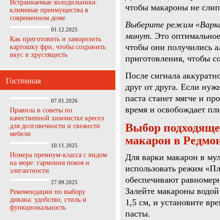
Встраиваемые холодильники:
чтобы макароны не слип
ключевые преимущества в
современном доме
Выберите режим «Варка
01.12.2025
минут.
Это оптимальное
Как приготовить и заморозить
чтобы они получились а
картошку фри, чтобы сохранить
вкус и хрустящесть
приготовления, чтобы с
После сигнала аккуратн
Гостинная
друг от друга. Если нуж
паста станет мягче и пр
07.01.2026
время и освобождает пли
Правила и советы по
качественной химчистке кресел
Выбор подходяще
для долговечности и свежести
мебели
макарон в Редмо
10.11.2025
Номера премиум-класса с видом
Для варки макарон в му
на море: гармония покоя и
использовать режим «Пл
элегантности
обеспечивают равномерн
27.09.2025
Залейте макароны водой
Рекомендации по выбору
дивана: удобство, стиль и
1,5 см, и установите вр
функциональность
пасты.