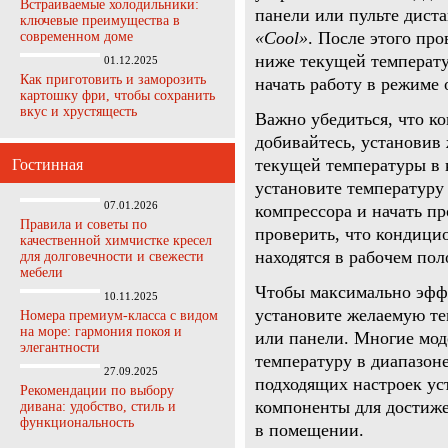
Встраиваемые холодильники:
панели или пульте дист
ключевые преимущества в
«Cool»
. После этого пр
современном доме
ниже текущей температу
01.12.2025
Как приготовить и заморозить
начать работу в режиме
картошку фри, чтобы сохранить
вкус и хрустящесть
Важно убедиться, что ко
добивайтесь, установив
текущей температуры в 
Гостинная
установите температуру
07.01.2026
компрессора и начать п
Правила и советы по
проверить, что кондици
качественной химчистке кресел
находятся в рабочем по
для долговечности и свежести
мебели
Чтобы максимально эфф
10.11.2025
установите желаемую те
Номера премиум-класса с видом
на море: гармония покоя и
или панели. Многие мод
элегантности
температуру в диапазоне
27.09.2025
подходящих настроек ус
Рекомендации по выбору
компоненты для достиже
дивана: удобство, стиль и
функциональность
в помещении.