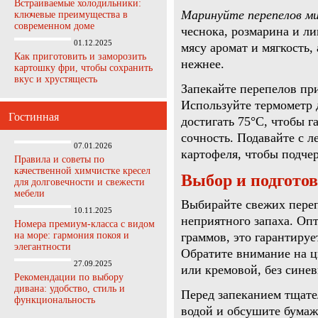
Встраиваемые холодильники:
Маринуйте перепелов ми
ключевые преимущества в
современном доме
чеснока, розмарина и л
01.12.2025
мясу аромат и мягкость,
Как приготовить и заморозить
нежнее.
картошку фри, чтобы сохранить
вкус и хрустящесть
Запекайте перепелов пр
Используйте термометр 
Гостинная
достигать 75°C, чтобы г
сочность. Подавайте с 
07.01.2026
картофеля, чтобы подче
Правила и советы по
качественной химчистке кресел
Выбор и подготов
для долговечности и свежести
мебели
Выбирайте свежих переп
10.11.2025
неприятного запаха. Оп
Номера премиум-класса с видом
на море: гармония покоя и
граммов, это гарантируе
элегантности
Обратите внимание на ц
27.09.2025
или кремовой, без синев
Рекомендации по выбору
дивана: удобство, стиль и
Перед запеканием тщате
функциональность
водой и обсушите бумаж