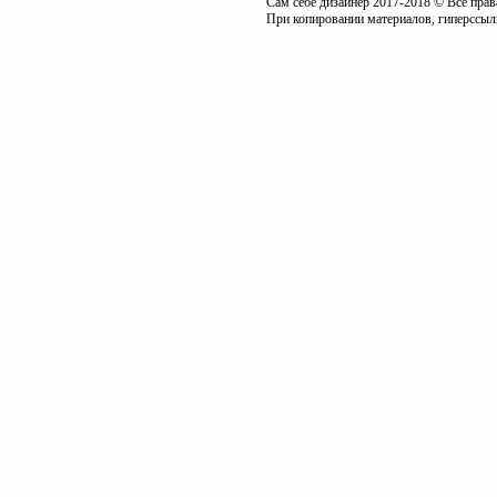
Сам себе дизайнер 2017-2018 © Все пра
При копировании материалов, гиперссылк