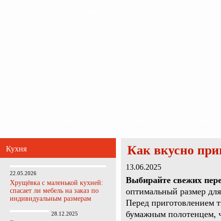
Главная
Карта сайта
Обратная связь
Главная
Ванная комната
Кухня
Прихожая
Спальня
Гостиная
Как вкусно при
Кухня
13.06.2025
22.05.2026
Выбирайте свежих пере
Хрущёвка с маленькой кухней:
оптимальный размер для
спасает ли мебель на заказ по
индивидуальным размерам
Перед приготовлением 
бумажным полотенцем, 
28.12.2025