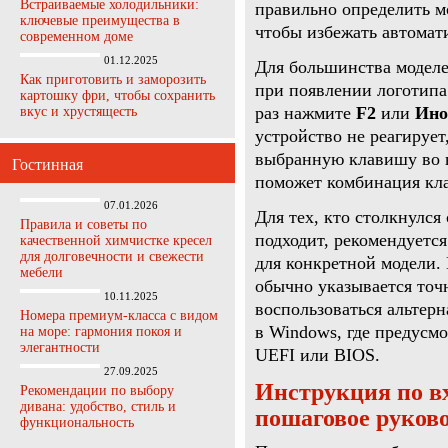
Встраиваемые холодильники:
правильно определить м
ключевые преимущества в
чтобы избежать автомат
современном доме
01.12.2025
Для большинства моделе
Как приготовить и заморозить
при появлении логотипа 
картошку фри, чтобы сохранить
раз нажмите
F2
или
Ино
вкус и хрустящесть
устройство не реагирует
выбранную клавишу во в
Гостинная
поможет комбинация к
07.01.2026
Для тех, кто столкнулся
Правила и советы по
подходит, рекомендуется
качественной химчистке кресел
для долговечности и свежести
для конкретной модели. 
мебели
обычно указывается точ
10.11.2025
воспользоваться альтер
Номера премиум-класса с видом
в Windows, где предусм
на море: гармония покоя и
элегантности
UEFI или BIOS.
27.09.2025
Инструкция по вх
Рекомендации по выбору
дивана: удобство, стиль и
пошаговое руков
функциональность