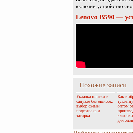
включив устройство сно
Lenovo B590 — ус
Похожие записи
Укладка плитки в
Как выб
санузле без ошибок:
туалетн
выбор схемы
оптом о
подготовка и
произво
затирка
ключевы
для бизн