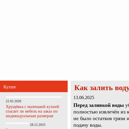
Главная
Карта сайта
Обратная связь
Главная
Ванная комната
Кухня
Прихожая
Спальня
Гостиная
Как залить вод
Кухня
13.06.2025
22.05.2026
Перед заливкой воды
уб
Хрущёвка с маленькой кухней:
полностью извлечён из к
спасает ли мебель на заказ по
индивидуальным размерам
не было остатков грязи 
подачу воды.
28.12.2025