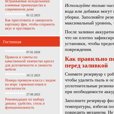
Встраиваемые холодильники:
Используйте только чис
ключевые преимущества в
современном доме
вода или добавки могут 
01.12.2025
уборки. Заполняйте резе
Как приготовить и заморозить
максимальный уровень, 
картошку фри, чтобы сохранить
вкус и хрустящесть
После заливки аккуратн
что он плотно зафиксиро
Гостинная
установки, чтобы предо
повреждения.
07.01.2026
Правила и советы по
Как правильно по
качественной химчистке кресел
перед заливкой
для долговечности и свежести
мебели
Снимите резервуар с роб
10.11.2025
чтобы удалить пыль и о
Номера премиум-класса с видом
на море: гармония покоя и
уплотнительные резинки
элегантности
при необходимости акку
27.09.2025
Рекомендации по выбору
Заполните резервуар фи
дивана: удобство, стиль и
температуры, избегая по
функциональность
повредить механизм. Н