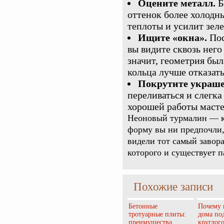
Оцените металл.
Б
оттенок более холодн
теплоты и усилит зеле
Ищите «окна».
Пос
вы видите сквозь него
значит, геометрия был
кольца лучше отказать
Покрутите украше
переливаться и слегк
хорошей работы масте
Неоновый турмалин — к
форму вы ни предпочли,
видели тот самый завор
которого и существует п
Похожие записи
Бетонные
Почему 
тротуарные плиты:
дома по
преимущества
круглог