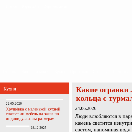
Главная
Карта сайта
Обратная связь
Главная
Ванная комната
Кухня
Прихожая
Спальня
Гостиная
Какие огранки 
Кухня
кольца с турма
22.05.2026
24.06.2026
Хрущёвка с маленькой кухней:
спасает ли мебель на заказ по
Люди влюбляются в параи
индивидуальным размерам
камень светится изнутр
28.12.2025
светом, напоминая воду 