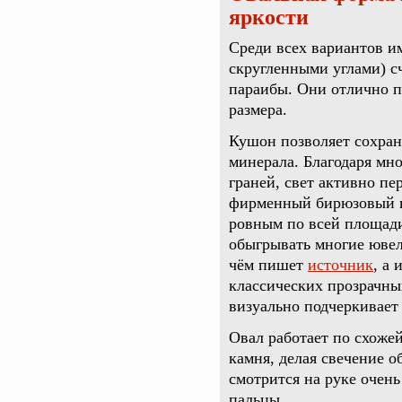
яркости
Среди всех вариантов и
скругленными углами) 
параибы. Они отлично п
размера.
Кушон позволяет сохран
минерала. Благодаря мн
граней, свет активно пе
фирменный бирюзовый ц
ровным по всей площад
обыгрывать многие ювел
чём пишет
источник
, а
классических прозрачны
визуально подчеркивает 
Овал работает по схоже
камня, делая свечение 
смотрится на руке очень
пальцы.