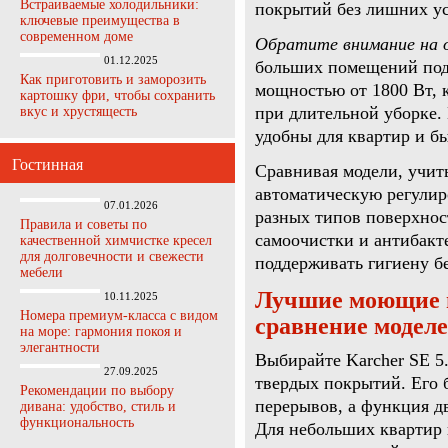
Встраиваемые холодильники:
покрытий без лишних у
ключевые преимущества в
современном доме
Обратите внимание на 
01.12.2025
больших помещений подо
Как приготовить и заморозить
мощностью от 1800 Вт, 
картошку фри, чтобы сохранить
при длительной уборке.
вкус и хрустящесть
удобны для квартир и бы
Гостинная
Сравнивая модели, учи
автоматическую регулир
07.01.2026
разных типов поверхнос
Правила и советы по
самоочистки и антибакт
качественной химчистке кресел
для долговечности и свежести
поддерживать гигиену б
мебели
Лучшие моющие п
10.11.2025
Номера премиум-класса с видом
сравнение модел
на море: гармония покоя и
элегантности
Выбирайте Karcher SE 5
27.09.2025
твердых покрытий. Его б
Рекомендации по выбору
перерывов, а функция д
дивана: удобство, стиль и
функциональность
Для небольших квартир 