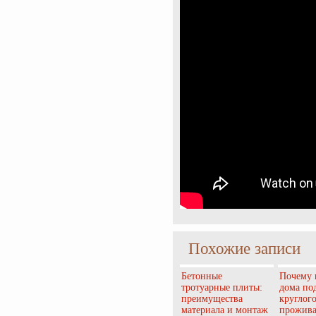
Похожие записи
Бетонные
Почему 
тротуарные плиты:
дома по
преимущества
круглог
материала и монтаж
прожив