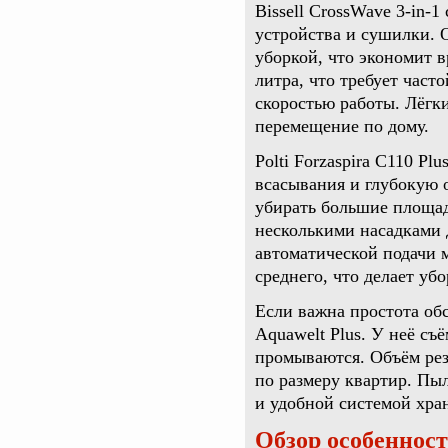
Bissell CrossWave 3-in-
устройства и сушилки. 
уборкой, что экономит в
литра, что требует част
скоростью работы. Лёгк
перемещение по дому.
Polti Forzaspira C110 Pl
всасывания и глубокую о
убирать большие площад
несколькими насадками 
автоматической подачи 
среднего, что делает уб
Если важна простота об
Aquawelt Plus. У неё съ
промываются. Объём резе
по размеру квартир. Пы
и удобной системой хран
Обзор особенност