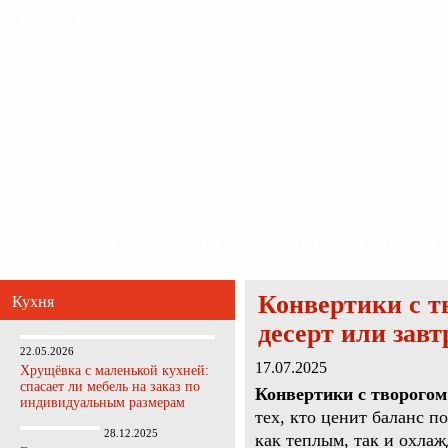
Главная
Карта сайта
Обратная связь
Главная
Ванная комната
Кухня
Прихожая
Спальня
Гостиная
Конвертики с т
Кухня
десерт или завт
22.05.2026
17.07.2025
Хрущёвка с маленькой кухней:
спасает ли мебель на заказ по
Конвертики с творогом
индивидуальным размерам
тех, кто ценит баланс п
28.12.2025
как теплым, так и охла