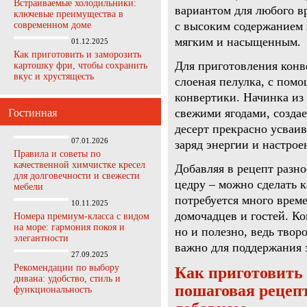
Встраиваемые холодильники:
вариантом для любого в
ключевые преимущества в
с высоким содержанием 
современном доме
мягким и насыщенным.
01.12.2025
Как приготовить и заморозить
Для приготовления конв
картошку фри, чтобы сохранить
вкус и хрустящесть
слоеная пелулка, с пом
конвертики. Начинка из 
свежими ягодами, создае
Гостинная
десерт прекрасно усваив
07.01.2026
заряд энергии и настрое
Правила и советы по
качественной химчистке кресел
Добавляя в рецепт разн
для долговечности и свежести
цедру – можно сделать 
мебели
потребуется много време
10.11.2025
домочадцев и гостей. Ко
Номера премиум-класса с видом
на море: гармония покоя и
но и полезно, ведь твор
элегантности
важно для поддержания 
27.09.2025
Рекомендации по выбору
Как приготовить 
дивана: удобство, стиль и
пошаговая рецеп
функциональность