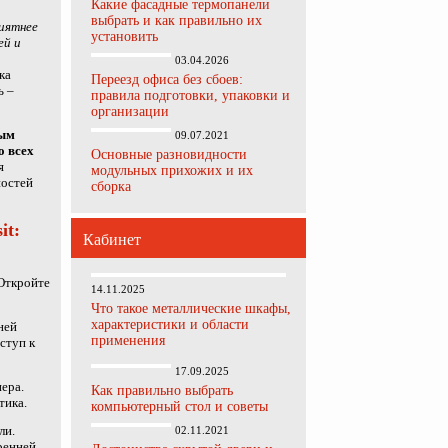
Какие фасадные термопанели
выбрать и как правильно их
риятнее
установить
ей и
03.04.2026
ка
Переезд офиса без сбоев:
ь –
правила подготовки, упаковки и
организации
ным
09.07.2021
о всех
Основные разновидности
я
модульных прихожих и их
ностей
сборка
it:
Кабинет
 Откройте
14.11.2025
Что такое металлические шкафы,
характеристики и области
ней
применения
ступ к
17.09.2025
ера.
Как правильно выбрать
тика.
компьютерный стол и советы
ли.
02.11.2021
ренней