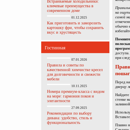
Встраиваемые холодильники:
ключевые преимущества в
Правильн
современном доме
на ощупь
самой м
01.12.2025
отмеченн
Как приготовить и заморозить
обычно е
картошку фри, чтобы сохранить
избегайт
вкус и хрустящесть
Помните
полоскан
Гостинная
програм
доступа.
при след
07.01.2026
Правила и советы по
Прави
качественной химчистке кресел
пошаг
для долговечности и свежести
мебели
Перед на
10.11.2025
дверцу л
Номера премиум-класса с видом
Найдите 
на море: гармония покоя и
стенке м
элегантности
заливной
27.09.2025
Использу
Рекомендации по выбору
Вставьте
дивана: удобство, стиль и
функциональность
Плавно н
Следите 