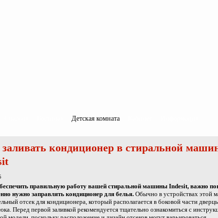
Спальня
Гостиная
Детская комната
Кабинет
Информация
 заливать кондиционер в стиральной маши
it
5
беспечить правильную работу вашей стиральной машины Indesit, важно по
енно нужно заправлять кондиционер для белья.
Обычно в устройствах этой м
ельный отсек для кондиционера, который располагается в боковой части дверц
юка. Перед первой заливкой рекомендуется тщательно ознакомиться с инструк
ой модели, поскольку расположение и дизайн отсеков могут варьироваться.