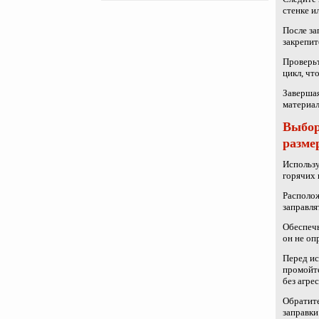
стенке и
После за
закрепит
Проверьт
цикл, чт
Завершая
материал
Выбор
разме
Использу
горячих 
Располож
заправля
Обеспечь
он не оп
Перед ис
промойт
без агре
Обратите
заправки