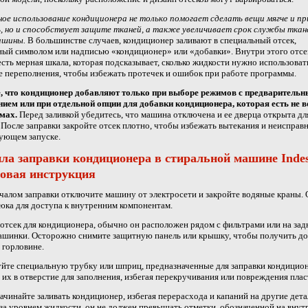
ое использование кондиционера не только помогает сделать вещи мягче и п
, но и способствует защите тканей, а также увеличивает срок службы ткан
ашины.
В большинстве случаев, кондиционер заливают в специальный отсек,
ый символом или надписью «кондиционер» или «добавки». Внутри этого отсе
сть мерная шкала, которая подсказывает, сколько жидкости нужно использоват
е переполнения, чтобы избежать протечек и ошибок при работе программы.
, что кондиционер добавляют только при выборе режимов с предваритель
ием или при отдельной опции для добавки кондиционера, которая есть не в
мах.
Перед заливкой убедитесь, что машина отключена и ее дверца открыта дл
 После заправки закройте отсек плотно, чтобы избежать вытекания и неисправ
ующем запуске.
ла заправки кондиционера в стиральной машине Indes
овая инструкция
чалом заправки отключите машину от электросети и закройте водяные краны.
юка для доступа к внутренним компонентам.
отсек для кондиционера, обычно он расположен рядом с фильтрами или на зад
ашинки. Осторожно снимите защитную панель или крышку, чтобы получить до
 горловине.
йте специальную трубку или шприц, предназначенные для заправки кондицион
 их в отверстие для заполнения, избегая перекручивания или повреждения плас
ачинайте заливать кондиционер, избегая перерасхода и капаний на другие дета
за уровнем жидкости, он не должен превышать отметки, обозначенной на внут