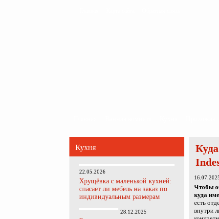
Главная
Карта сайта
Обратная связь
Главная
Ванная комната
Кухня
Прихожая
Куда
Кухня
Indes
22.05.2026
16.07.202
Хрущёвка с маленькой кухней:
Чтобы о
спасает ли мебель на заказ по
куда им
индивидуальным размерам
есть отд
внутри л
28.12.2025
конкретн