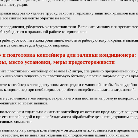
ли в инструкции.
правки аккуратно удалите трубку, закройте горловину защитной крышкой или 
е все снятые элементы обратно на место.
е соединения, убедитесь в отсутствии течи. Включите машину и запустите те
обы убедиться в правильной работе кондиционера.
 работу, отключите электропитание, очистите рабочую зону и храните запасн
ы в сухом месте для будущих заправок.
 и подготовка контейнера для заливки кондиционера:
ры, место установки, меры предосторожности
йте пластиковый контейнер объемом 1-2 литра, специально предназначенный 
и химических веществ, или пластиковую бутылку с плотно закрывающейся кр
ите контейнер в легко доступном месте рядом с машиной, чтобы было удобно
ть кондиционер при необходимости, избегая воздействия влаги и загрязнений.
те устойчивость контейнера, закрепив его или поставив на ровную поверхнос
рокинулся во время заливки.
пользованием тщательно очистите контейнер от остатков предыдущих веществ
е его теплой водой и при необходимости обработайте дезинфицирующим сре
ссивных химикатов.
 внимание на размеры контейнера – он должен легко вставляться в предназнач
 отверстие, не вызывая затруднений при подключении шланга или крышки.