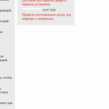
Достоинства скрытой двери и
правила установки
крышкой,
24.07.2020
Правила изготовления доски для
маркера и материалы
стовый
ые
для
ышкой.
ть, чтобы
,
дством
енное для