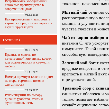
Встраиваемые холодильники:
токсинов, накопленных 
ключевые преимущества в
современном доме
Мятный чай
отлично ос
01.12.2025
распространенную после
Как приготовить и заморозить
мышцы и улучшить пище
картошку фри, чтобы сохранить
вкус и хрустящесть
чувства тяжести в живот
Чай из корня имбиря и
Гостинная
витамин C, что ускоряет
иммунитет. Такой напит
07.01.2026
способствует выведению
Правила и советы по
качественной химчистке кресел
Зеленый чай
богат кате
для долговечности и свежести
мебели
вредные вещества и сти
10.11.2025
крепость и мягкий вкус
Номера премиум-класса с видом
и результативной.
на море: гармония покоя и
элегантности
Травяной сбор с эхина
27.09.2025
слизистых оболочек и у
Рекомендации по выбору
только помогает избавит
дивана: удобство, стиль и
функциональность
создаёт ощущение легко