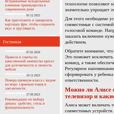
Встраиваемые холодильники:
технологии позволяют н
ключевые преимущества в
значительно упрощает эт
современном доме
01.12.2025
Для этого необходимо у
Как приготовить и заморозить
совместимые с системой
картошку фри, чтобы сохранить
вкус и хрустящесть
голосовой команде. Нап
заказать включение нуж
действием.
Гостинная
Обратите внимание, что
07.01.2026
Это поможет исключить
Правила и советы по
качественной химчистке кресел
команд, а также обеспеч
для долговечности и свежести
Регулярное напоминание
мебели
сформировать у ребенка
10.11.2025
ответственности.
Номера премиум-класса с видом
на море: гармония покоя и
Можно ли Алисе 
элегантности
27.09.2025
телевизор и каки
Рекомендации по выбору
дивана: удобство, стиль и
Алиса может включать т
функциональность
совместимых устройств.