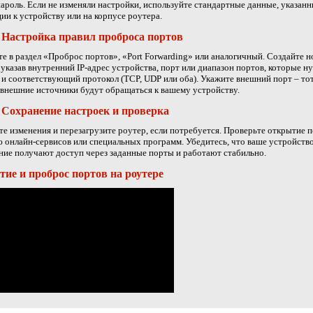
пароль. Если не изменяли настройки, используйте стандартные данные, указанн
ии к устройству или на корпусе роутера.
 Настройка правил проброса портов
е в раздел «Проброс портов», «Port Forwarding» или аналогичный. Создайте н
 указав внутренний IP-адрес устройства, порт или диапазон портов, которые н
 и соответствующий протокол (TCP, UDP или оба). Укажите внешний порт – тот
внешние источники будут обращаться к вашему устройству.
 Сохранение настроек и проверка
е изменения и перезагрузите роутер, если потребуется. Проверьте открытие п
онлайн-сервисов или специальных программ. Убедитесь, что ваше устройств
ие получают доступ через заданные порты и работают стабильно.
ие и проброс портов на роутере