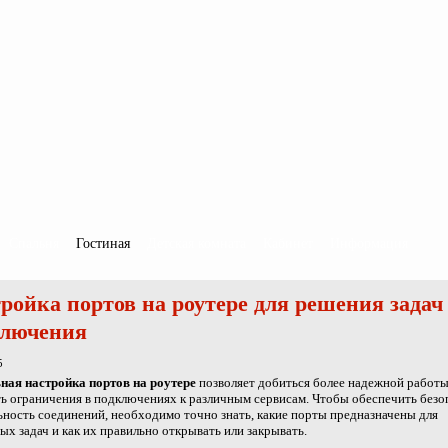
Спальня
Гостиная
Детская комната
Кабинет
Информация
ройка портов на роутере для решения задач
ключения
5
ная настройка портов на роутере
позволяет добиться более надежной работы
ь ограничения в подключениях к различным сервисам. Чтобы обеспечить безо
ьность соединений, необходимо точно знать, какие порты предназначены для
ых задач и как их правильно открывать или закрывать.