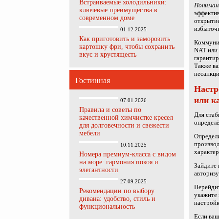
Встраиваемые холодильники:
Пониман
ключевые преимущества в
эффектив
современном доме
открытие
избыточ
01.12.2025
Как приготовить и заморозить
Коммуник
картошку фри, чтобы сохранить
NAT или 
вкус и хрустящесть
гарантир
Также ва
несанкци
Гостинная
Настр
или к
07.01.2026
Правила и советы по
Для стаб
качественной химчистке кресел
определё
для долговечности и свежести
мебели
Определи
производ
10.11.2025
характер
Номера премиум-класса с видом
на море: гармония покоя и
Зайдите 
элегантности
авторизу
27.09.2025
Перейдит
Рекомендации по выбору
укажите 
дивана: удобство, стиль и
настройк
функциональность
Если ваш