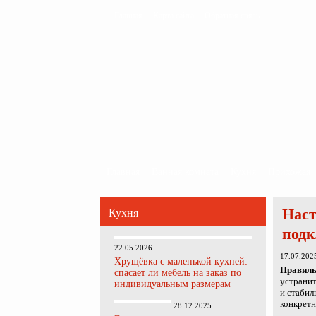
Главная
Карта сайта
Обратная связь
Главная
Ванная комната
Кухня
Прихожая
Наст
Кухня
под
22.05.2026
17.07.202
Хрущёвка с маленькой кухней:
Правиль
спасает ли мебель на заказ по
устранит
индивидуальным размерам
и стабил
конкретн
28.12.2025