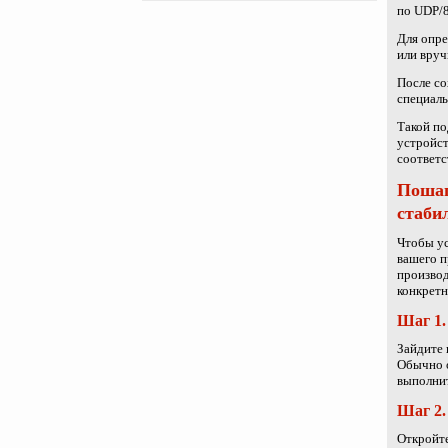
по UDP/8
Для опре
или вруч
После со
специаль
Такой по
устройст
соответс
Пошаг
стаби
Чтобы ус
вашего п
производ
конкретн
Шаг 1.
Зайдите 
Обычно о
выполнит
Шаг 2.
Откройте