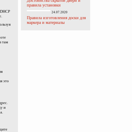
Достоинства скрытой двери и
правила установки
у DHCP
24.07.2020
е.
Правила изготовления доски для
маркера и материалы
ользуя
боте
в там
ля
я это
дрес.
ку и
а.
едите