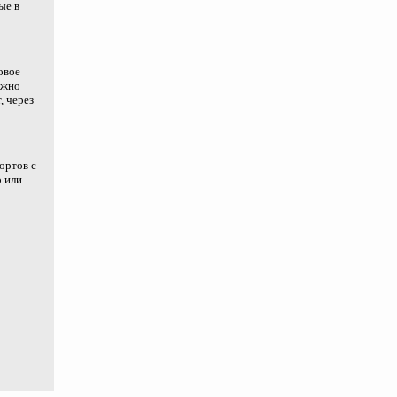
ые в
овое
ужно
, через
ортов с
о или