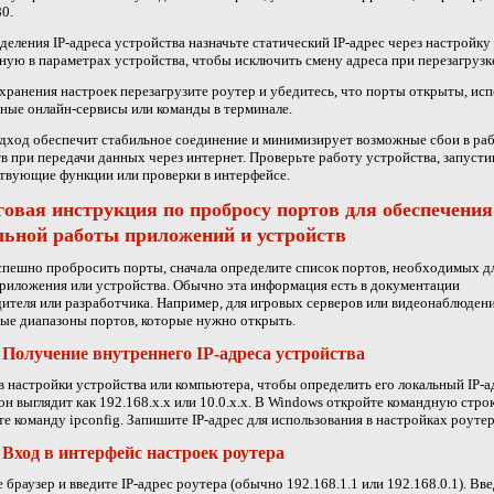
0.
деления IP-адреса устройства назначьте статический IP-адрес через настройк
ную в параметрах устройства, чтобы исключить смену адреса при перезагрузк
хранения настроек перезагрузите роутер и убедитесь, что порты открыты, исп
ные онлайн-сервисы или команды в терминале.
дход обеспечит стабильное соединение и минимизирует возможные сбои в ра
в при передачи данных через интернет. Проверьте работу устройства, запусти
твующие функции или проверки в интерфейсе.
овая инструкция по пробросу портов для обеспечения
льной работы приложений и устройств
пешно пробросить порты, сначала определите список портов, необходимых д
риложения или устройства. Обычно эта информация есть в документации
ителя или разработчика. Например, для игровых серверов или видеонаблюдени
ые диапазоны портов, которые нужно открыть.
 Получение внутреннего IP-адреса устройства
в настройки устройства или компьютера, чтобы определить его локальный IP-а
н выглядит как 192.168.x.x или 10.0.x.x. В Windows откройте командную стро
е команду ipconfig. Запишите IP-адрес для использования в настройках роутер
 Вход в интерфейс настроек роутера
 браузер и введите IP-адрес роутера (обычно 192.168.1.1 или 192.168.0.1). Вв