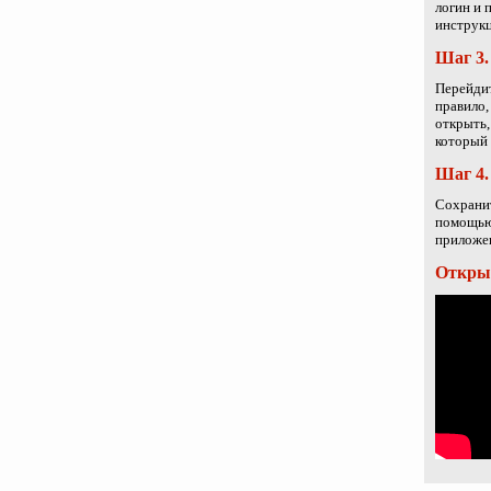
логин и 
инструкц
Шаг 3.
Перейдит
правило,
открыть,
который 
Шаг 4.
Сохранит
помощью 
приложен
Открыт