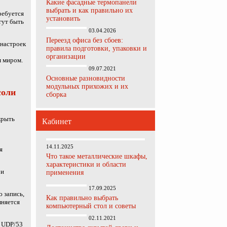
Какие фасадные термопанели
выбрать и как правильно их
ребуется
установить
гут быть
03.04.2026
Переезд офиса без сбоев:
 настроек
правила подготовки, упаковки и
организации
м миром.
09.07.2021
Основные разновидности
модульных прихожих и их
соли
сборка
крыть
Кабинет
14.11.2025
я
Что такое металлические шкафы,
характеристики и области
 и
применения
17.09.2025
 запись,
Как правильно выбрать
лняется
компьютерный стол и советы
02.11.2021
с UDP/53