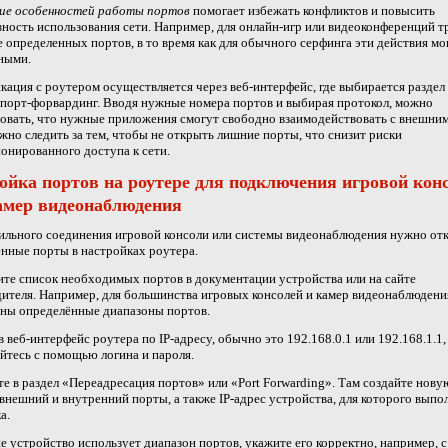
ие особенностей работы портов
помогает избежать конфликтов и повысить
ность использования сети. Например, для онлайн-игр или видеоконференций т
 определенных портов, в то время как для обычного серфинга эти действия мо
ными.
ация с роутером осуществляется через веб-интерфейс, где выбирается раздел
порт-форвардинг. Вводя нужные номера портов и выбирая протокол, можно
овать, что нужные приложения смогут свободно взаимодействовать с внешни
жно следить за тем, чтобы не открыть лишние порты, что снизит риски
онированного доступа к сети.
ойка портов на роутере для подключения игровой кон
амер видеонаблюдения
ильного соединения игровой консоли или системы видеонаблюдения нужно от
нные порты в настройках роутера.
те список необходимых портов в документации устройства или на сайте
ителя. Например, для большинства игровых консолей и камер видеонаблюдени
ны определённые диапазоны портов.
в веб-интерфейс роутера по IP-адресу, обычно это 192.168.0.1 или 192.168.1.1,
йтесь с помощью логина и пароля.
е в раздел «Переадресация портов» или «Port Forwarding». Там создайте новую
внешний и внутренний порты, а также IP-адрес устройства, для которого выпо
а.
е устройство использует диапазон портов, укажите его корректно, например, 