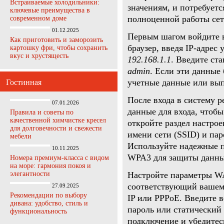
Встраиваемые холодильники:
значениям, и потребуетс
ключевые преимущества в
полноценной работы сет
современном доме
01.12.2025
Первым шагом войдите в
Как приготовить и заморозить
браузер, введя IP-адрес
картошку фри, чтобы сохранить
вкус и хрустящесть
192.168.1.1
. Введите ст
admin
. Если эти данные
учетные данные или вып
Гостинная
После входа в систему 
07.01.2026
данные для входа, чтобы
Правила и советы по
качественной химчистке кресел
откройте раздел настрое
для долговечности и свежести
имени сети (SSID) и па
мебели
Используйте надежные 
10.11.2025
WPA3 для защиты данны
Номера премиум-класса с видом
на море: гармония покоя и
элегантности
Настройте параметры WA
соответствующий вашему
27.09.2025
Рекомендации по выбору
IP или PPPoE. Введите в
дивана: удобство, стиль и
пароль или статический 
функциональность
подключение и убедитесь