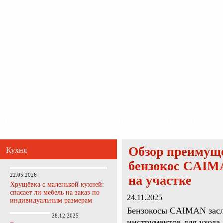
Главная
Карта сайта
Обратная связь
Главная
Ванная комната
Кухня
Прихожая
Спальня
Гостиная
Обзор преимуще
Кухня
бензокос CAIM
22.05.2026
на участке
Хрущёвка с маленькой кухней:
спасает ли мебель на заказ по
24.11.2025
индивидуальным размерам
Бензокосы CAIMAN засл
28.12.2025
инструментов для ухода 