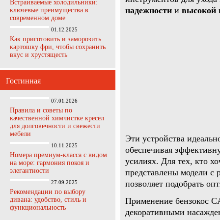
Встраиваемые холодильники:
надежности
и
высокой 
ключевые преимущества в
современном доме
01.12.2025
Как приготовить и заморозить
картошку фри, чтобы сохранить
вкус и хрустящесть
Гостинная
07.01.2026
Правила и советы по
качественной химчистке кресел
для долговечности и свежести
мебели
Эти устройства идеально
10.11.2025
обеспечивая эффективн
Номера премиум-класса с видом
усилиях. Для тех, кто х
на море: гармония покоя и
элегантности
представлены модели с 
позволяет подобрать оп
27.09.2025
Рекомендации по выбору
дивана: удобство, стиль и
Применение бензокос CA
функциональность
декоративными насажде