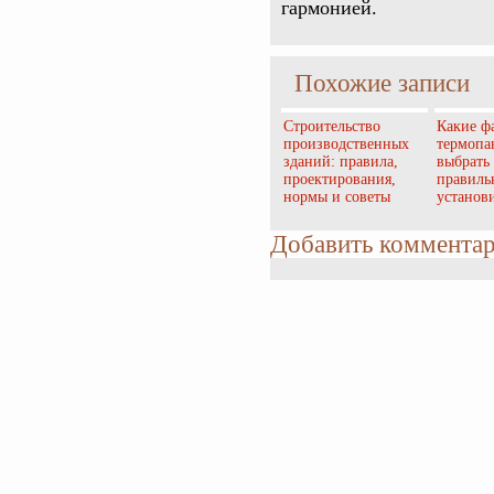
гармонией.
Похожие записи
Строительство
Какие ф
производственных
термопа
зданий: правила,
выбрать 
проектирования,
правиль
нормы и советы
установ
Добавить коммента