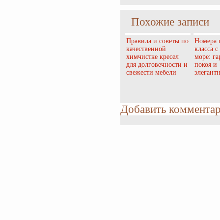
Похожие записи
Правила и советы по
Номера 
качественной
класса с
химчистке кресел
море: г
для долговечности и
покоя и
свежести мебели
элегант
Добавить коммента