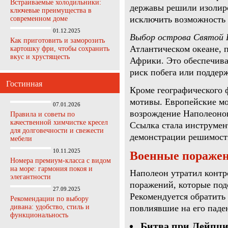
Встраиваемые холодильники:
державы решили изолиро
ключевые преимущества в
исключить возможность 
современном доме
01.12.2025
Выбор острова Святой 
Как приготовить и заморозить
Атлантическом океане, 
картошку фри, чтобы сохранить
вкус и хрустящесть
Африки. Это обеспечив
риск побега или поддер
Гостинная
Кроме географического 
мотивы. Европейские мо
07.01.2026
возрождение Наполеонов
Правила и советы по
качественной химчистке кресел
Ссылка стала инструмен
для долговечности и свежести
демонстрации решимост
мебели
10.11.2025
Военные поражен
Номера премиум-класса с видом
на море: гармония покоя и
Наполеон утратил контр
элегантности
поражений, которые под
27.09.2025
Рекомендуется обратить
Рекомендации по выбору
дивана: удобство, стиль и
повлиявшие на его паде
функциональность
Битва при Лейпциг