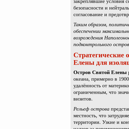
закреплявшие условия с
безопасности и нейтрал
согласование и предотв
Таким образом, политич
обеспечении максимальн
возрождения Наполеонов
подконтрольного остро
Стратегические о
Елены для изоля
Остров Святой Елены
океана, примерно в 190
удалённость от материко
ограниченным, что знач
визитов.
Рельеф острова
предста
местность, что затрудня
территории. Узкие и ко
надзор за перемещениям