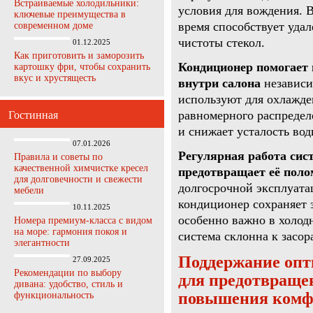
Встраиваемые холодильники:
условия для вождения. 
ключевые преимущества в
время способствует уда
современном доме
чистоты стекол.
01.12.2025
Как приготовить и заморозить
Кондиционер помогает
картошку фри, чтобы сохранить
вкус и хрустящесть
внутри салона
независи
используют для охлажден
равномерного распредел
Гостинная
и снижает усталость вод
07.01.2026
Регулярная работа си
Правила и советы по
качественной химчистке кресел
предотвращает её поло
для долговечности и свежести
долгосрочной эксплуата
мебели
кондиционер сохраняет 
10.11.2025
особенно важно в холодн
Номера премиум-класса с видом
на море: гармония покоя и
система склонна к засор
элегантности
Поддержание опт
27.09.2025
Рекомендации по выбору
для предотвращен
дивана: удобство, стиль и
повышения комфо
функциональность