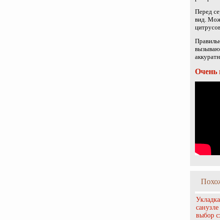
Перед се
вид. Мож
цитрусов
Правильн
вызывают
аккуратн
Очень 
Похо
Укладка
санузле
выбор 