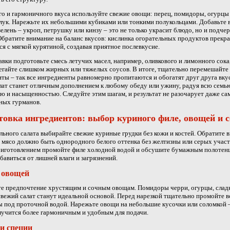
го и гармоничного вкуса используйте свежие овощи: перец, помидоры, огурцы
лук. Нарежьте их небольшими кубиками или тонкими полукольцами. Добавьте в
елень – укроп, петрушку или кинзу – это не только украсит блюдо, но и подчер
Обратите внимание на баланс вкусов: кислинка огорательных продуктов прекр
ся с мягкой курятиной, создавая приятное послевкусие.
авки подготовьте смесь летучих масел, например, оливкового и лимонного сока
егайте слишком жирных или тяжелых соусов. В итоге, тщательно перемешайте 
ты – так все ингредиенты равномерно пропитаются и обогатят друг друга вку
лат станет отличным дополнением к любому обеду или ужину, радуя всю семь
ю и насыщенностью. Следуйте этим шагам, и результат не разочарует даже с
ных гурманов.
товка ингредиентов: выбор куриного филе, овощей и с
льного салата выбирайте свежие куриные грудки без кожи и костей. Обратите 
– мясо должно быть однородного белого оттенка без желтизны или серых участ
риготовлением промойте филе холодной водой и обсушите бумажным полотен
бавиться от лишней влаги и загрязнений.
 овощей
е предпочтение хрустящим и сочным овощам. Помидоры черри, огурцы, слад
свежий салат станут идеальной основой. Перед нарезкой тщательно промойте в
 под проточной водой. Нарежьте овощи на небольшие кусочки или соломкой –
лучится более гармоничным и удобным для подачи.
и специи