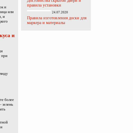
Достоинства скрытой двери и
правила установки
ок и
чица или
24.07.2020
, и
Правила изготовления доски для
дкого
маркера и материалы
куса и
ки
 при
блюду
те более
– зелень
ить
атной
 и