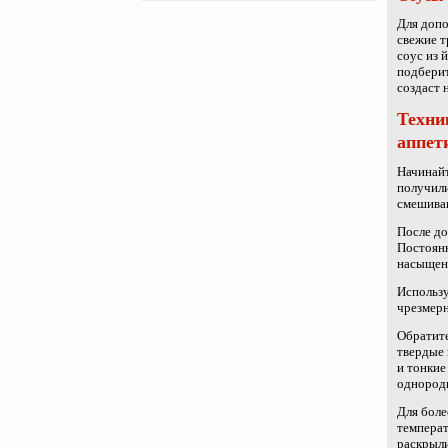
Для допо
свежие т
соус из 
подберит
создаст 
Техни
аппет
Начинайт
получили
смешива
После до
Постоянн
насыщенн
Использу
чрезмерн
Обратите
твердые 
и тонкие
однород
Для боле
температ
раскрыли