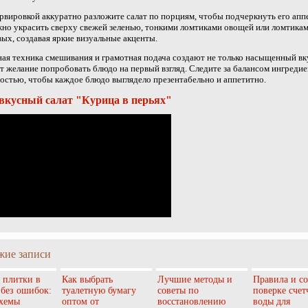
рвировкой аккуратно разложите салат по порциям, чтобы подчеркнуть его ап
но украсить сверху свежей зеленью, тонкими ломтиками овощей или ломтика
ых, создавая яркие визуальные акценты.
ая техника смешивания и грамотная подача создают не только насыщенный вку
 желание попробовать блюдо на первый взгляд. Следите за балансом ингредие
остью, чтобы каждое блюдо выглядело презентабельно и аппетитно.
вкусный салат "Курица в перьях"
жие записи
 плитки в
Как выбрать
Лучшие методы и
Правила и с
 без ошибок:
туалетную бумагу
советы по
поверке счет
схемы
оптом от
восстановлению
воды для