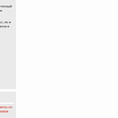
петитный
ми
с, но и
нтов и
оветы по
чиков