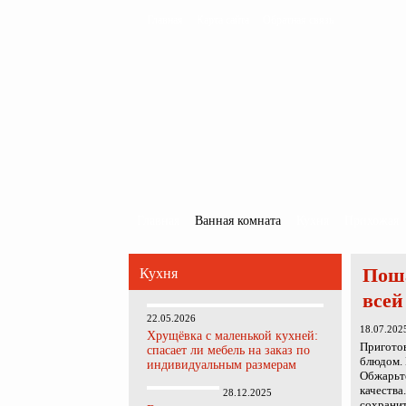
Главная
Карта сайта
Обратная связь
Главная
Ванная комната
Кухня
Прихожая
Поша
Кухня
всей
22.05.2026
18.07.202
Хрущёвка с маленькой кухней:
Приготов
спасает ли мебель на заказ по
блюдом. 
индивидуальным размерам
Обжарьте
качества
28.12.2025
сохранит