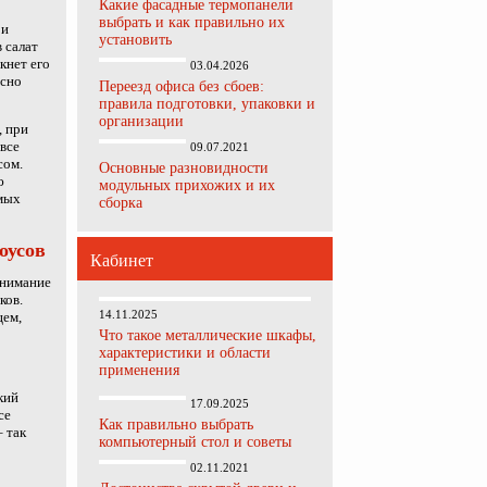
Какие фасадные термопанели
выбрать и как правильно их
 и
установить
 салат
кнет его
03.04.2026
асно
Переезд офиса без сбоев:
правила подготовки, упаковки и
организации
, при
все
09.07.2021
сом.
Основные разновидности
ю
модульных прихожих и их
амых
сборка
оусов
Кабинет
внимание
ков.
14.11.2025
цем,
Что такое металлические шкафы,
характеристики и области
применения
кий
17.09.2025
се
Как правильно выбрать
 так
компьютерный стол и советы
02.11.2021