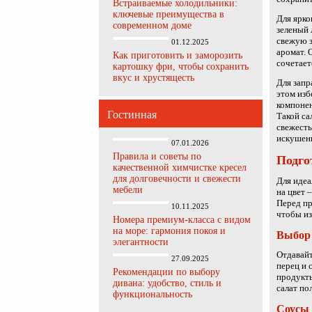
Встраиваемые холодильники:
ключевые преимущества в
Для ярко
современном доме
зеленый 
свежую з
01.12.2025
аромат. 
Как приготовить и заморозить
сочетает
картошку фри, чтобы сохранить
вкус и хрустящесть
Для запр
этом изб
компонен
Гостинная
Такой са
свежесть
искушен
07.01.2026
Правила и советы по
Подго
качественной химчистке кресел
для долговечности и свежести
Для идеа
мебели
на цвет 
Перед п
10.11.2025
чтобы из
Номера премиум-класса с видом
на море: гармония покоя и
Выбор
элегантности
Отдавайт
27.09.2025
перец и 
Рекомендации по выбору
продукты
дивана: удобство, стиль и
салат по
функциональность
Соусы 