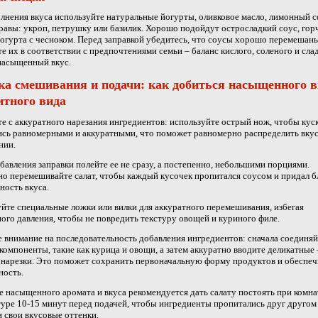
лнения вкуса используйте натуральные йогурты, оливковое масло, лимонный с
равы: укроп, петрушку или базилик. Хорошо подойдут остросладкий соус, гор
йогурта с чесноком. Перед заправкой убедитесь, что соусы хорошо перемешаны
е их в соответствии с предпочтениями семьи – баланс кислого, соленого и сла
насыщенный вкус.
ка смешивания и подачи: как добиться насыщенного в
итного вида
е с аккуратного нарезания ингредиентов: используйте острый нож, чтобы кус
сь равномерными и аккуратными, что поможет равномерно распределить вкус
нии.
бавления заправки полейте ее не сразу, а постепенно, небольшими порциями.
о перемешивайте салат, чтобы каждый кусочек пропитался соусом и придал 
ость вкуса.
йте специальные ложки или вилки для аккуратного перемешивания, избегая
ого давления, чтобы не повредить текстуру овощей и куриного филе.
 внимание на последовательность добавления ингредиентов: сначала соединяй
компоненты, такие как курица и овощи, а затем аккуратно вводите деликатные 
 нарезки. Это поможет сохранить первоначальную форму продуктов и обеспеч
ность.
е насыщенного аромата и вкуса рекомендуется дать салату постоять при комн
уре 10-15 минут перед подачей, чтобы ингредиенты пропитались друг другом
 свои вкусовые оттенки.