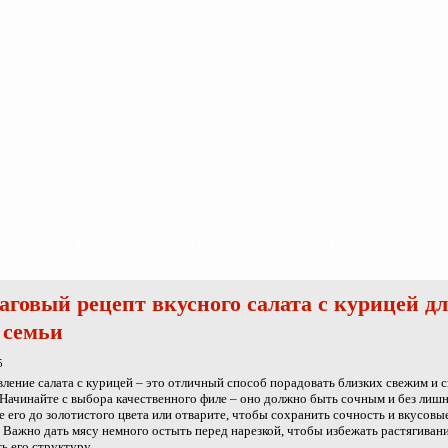
Спальня
Гостиная
Детская комната
Кабинет
Информация
говый рецепт вкусного салата с курицей д
 семьи
5
ление салата с курицей – это отличный способ порадовать близких свежим и
Начинайте с выбора качественного филе – оно должно быть сочным и без лишн
 его до золотистого цвета или отварите, чтобы сохранить сочность и вкусовы
. Важно дать мясу немного остыть перед нарезкой, чтобы избежать растягивани
ь его структуру.