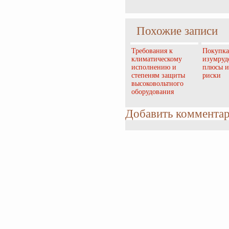
Похожие записи
Требования к
Покупка
климатическому
изумруд
исполнению и
плюсы и
степеням защиты
риски
высоковольтного
оборудования
Добавить коммента