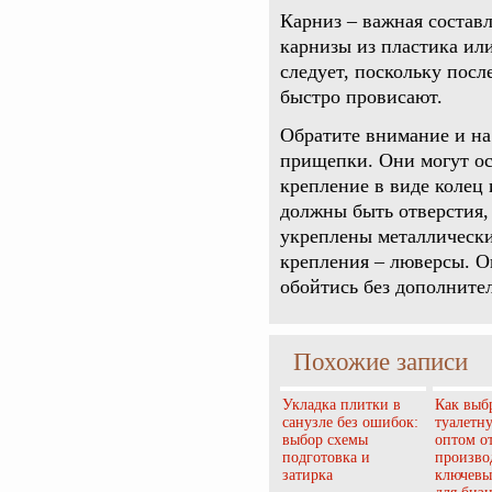
Карниз – важная состав
карнизы из пластика ил
следует, поскольку посл
быстро провисают.
Обратите внимание и н
прищепки. Они могут ос
крепление в виде колец 
должны быть отверстия,
укреплены металлическ
крепления – люверсы. О
обойтись без дополните
Похожие записи
Укладка плитки в
Как выб
санузле без ошибок:
туалетн
выбор схемы
оптом о
подготовка и
произво
затирка
ключевы