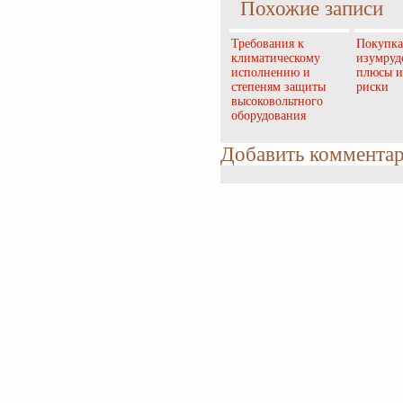
Похожие записи
Требования к
Покупка
климатическому
изумруд
исполнению и
плюсы и
степеням защиты
риски
высоковольтного
оборудования
Добавить коммента