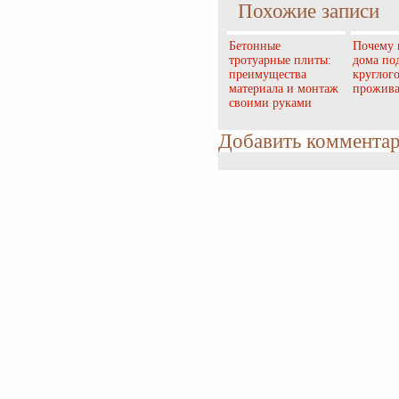
Похожие записи
Бетонные
Почему 
тротуарные плиты:
дома по
преимущества
круглог
материала и монтаж
прожив
своими руками
Добавить коммента