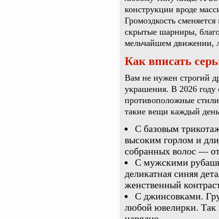
конструкции вроде масс
Громоздкость сменяетс
скрытые шарниры, благо
мельчайшем движении, л
Как вписать серь
Вам не нужен строгий д
украшения. В 2026 году
противоположные стили.
такие вещи каждый день
С базовым трикота
высоким горлом и дли
собранных волос — от
С мужскими рубашк
деликатная синяя дета
женственный контраст
С джинсовками. Гру
любой ювелирки. Так 
нарядно.