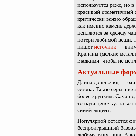
используется реже, но в
красивый драматичный э
критически важно обращ
как именно камень держ
цепляются за одежду ча
потери любимой вещи, т
пишет
источник
— внима
Крапаны (мелкие металл
гладкими, чтобы не цеп
Актуальные форм
Длина до ключиц — один
сезона. Такие серьги в
более хрупким. Сама под
тонкую цепочку, на кон
синий акцент.
Популярной остается фо
беспроигрышный базовый
любому типу лица. А в